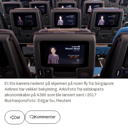
Et lite kamera nederst på skjermen på noen fly fra Singapore
Airlines har vekket bekymring. Arkivfoto fra selskapets
økonomikabin på A380 som ble lansert sent i 2017.
Illustrasjonsfoto:
Edgar Su, Reuters
Kommenter
Del