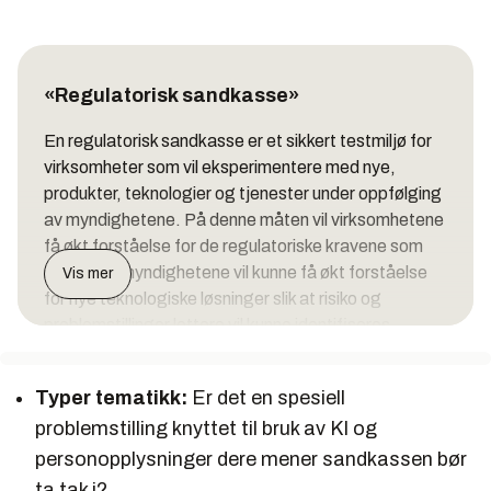
«Regulatorisk sandkasse»
En regulatorisk sandkasse er et sikkert testmiljø for
virksomheter som vil eksperimentere med nye,
produkter, teknologier og tjenester under oppfølging
av myndighetene. På denne måten vil virksomhetene
få økt forståelse for de regulatoriske kravene som
stilles, og myndighetene vil kunne få økt forståelse
Vis mer
for nye teknologiske løsninger slik at risiko og
problemstillinger lettere vil kunne identifiseres.
Kilde: Datatilsynet
Typer tematikk:
Er det en spesiell
problemstilling knyttet til bruk av KI og
personopplysninger dere mener sandkassen bør
ta tak i?