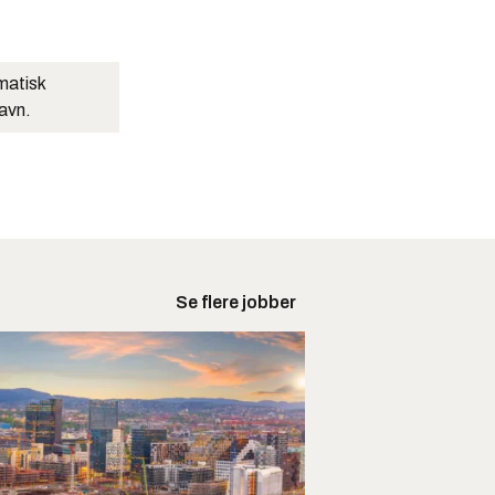
matisk
navn.
Se flere jobber