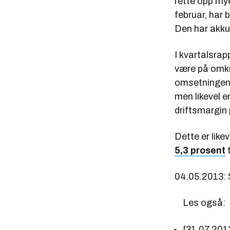
rette opp mye
februar, har 
Den har akku
I kvartalsrap
være på omkri
omsetningen i
men likevel en
driftsmargin
Dette er like
5,3 prosent
t
04.05.2013: 
Les også:
[31.07.201