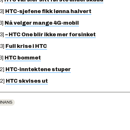
3]
HTC-sjefene fikk lønna halvert
3]
Nå velger mange 4G-mobil
3]
– HTC One blir ikke mer forsinket
13]
Full krise i HTC
3]
HTC bommet
12]
HTC-inntektene stuper
12]
HTC skvises ut
INANS