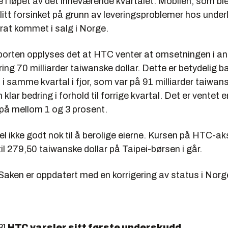
 i løpet av det inneværende kvartalet. Mobilen, som ble
blitt forsinket på grunn av leveringsproblemer hos under
rat kommet i salg i Norge.
porten opplyses det at HTC venter at omsetningen i and
ng 70 milliarder taiwanske dollar. Dette er betydelig b
 samme kvartal i fjor, som var på 91 milliarder taiwans
 klar bedring i forhold til forrige kvartal. Det er ventet e
 på mellom 1 og 3 prosent.
vel ikke godt nok til å berolige eierne. Kursen på HTC-a
il 279,50 taiwanske dollar på Taipei-børsen i går.
Saken er oppdatert med en korrigering av status i Norg
3]
HTC varsler sitt første underskudd