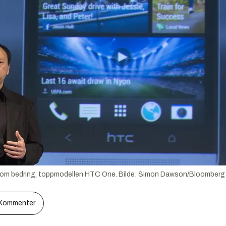
om bedring, toppmodellen HTC One.
Bilde:
Simon Dawson/Bloomberg v
Kommenter