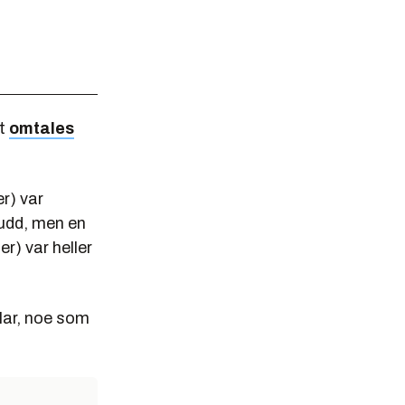
et
omtales
r) var
kudd, men en
er) var heller
llar, noe som