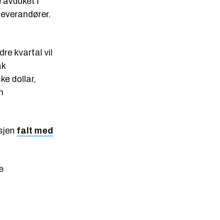
 avduket i
leverandører.
re kvartal vil
ak
ke dollar,
n
ksjen
falt med
e