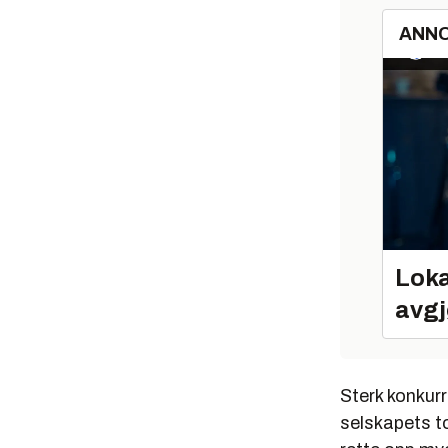
ANN
Loka
avgj
Sterk konkur
selskapets t