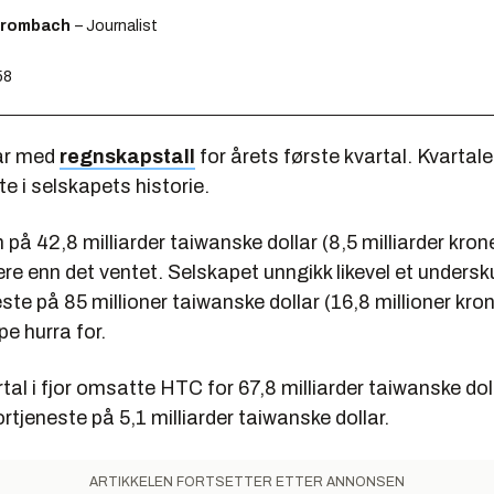
Brombach
– Journalist
58
år med
regnskapstall
for årets første kvartal. Kvartal
e i selskapets historie.
å 42,8 milliarder taiwanske dollar (8,5 milliarder krone
ere enn det ventet. Selskapet unngikk likevel et unders
ste på 85 millioner taiwanske dollar (16,8 millioner kron
pe hurra for.
al i fjor omsatte HTC for 67,8 milliarder taiwanske do
rtjeneste på 5,1 milliarder taiwanske dollar.
ARTIKKELEN FORTSETTER ETTER ANNONSEN