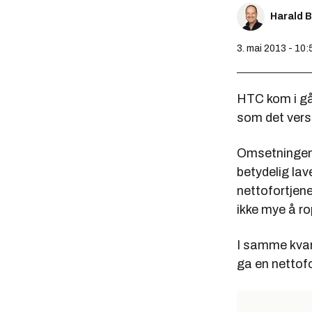
Harald 
3. mai 2013 - 10:
HTC kom i g
som det verst
Omsetningen p
betydelig lav
nettofortjene
ikke mye å ro
I samme kvart
ga en nettofo