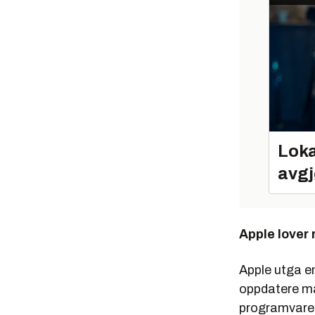
Loka
avgj
Apple lover 
Apple utga en
oppdatere ma
programvare 