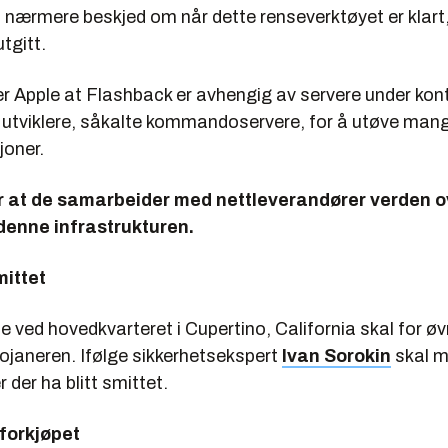
 nærmere beskjed om når dette renseverktøyet er klart, e
utgitt.
iver Apple at Flashback er avhengig av servere under kont
utviklere, såkalte kommandoservere, for å utøve mang
joner.
r at de samarbeider med nettleverandører verden ov
denne infrastrukturen.
mittet
 ved hovedkvarteret i Cupertino, California skal for øv
ojaneren. Ifølge sikkerhetsekspert
Ivan Sorokin
skal m
der ha blitt smittet.
forkjøpet