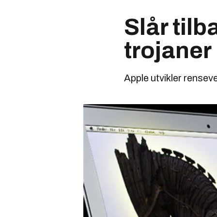
Slår til
trojaner
Apple utvikler rensev