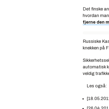
Det finske a
hvordan man 
fjerne den 
Russiske Ka
knekken på F
Sikkerhetsse
automatisk k
veldig trafik
Les også:
[18.05.201
[26.04.20