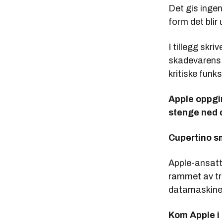
Det gis ingen
form det blir 
I tillegg skr
skadevarens 
kritiske funks
Apple oppgi
stenge ned 
Cupertino s
Apple-ansatte
rammet av tr
datamaskiner 
Kom Apple i 