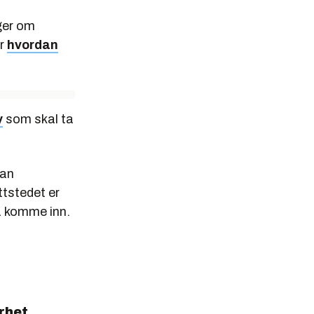
ger om
or
hvordan
y
som skal ta
an
tstedet er
 å komme inn.
erhet