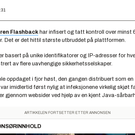
8:31
ren Flashback
har infisert og tatt kontroll over minst
 Det er det hittil største utbruddet på plattformen.
r basert på unike identifikatorer og IP-adresser for hv
trert av flere uavhengige sikkerhetsselskaper.
e oppdaget i fjor høst, den gangen distribuert som en 
 var imidlertid først nylig at infeksjonene virkelig skjøt 
er gjennom websider ved hjelp av en kjent Java-sårbar
ARTIKKELEN FORTSETTER ETTER ANNONSEN
ONSØRINNHOLD