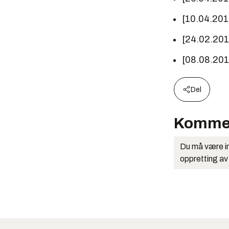
[10.04.20
[24.02.20
[08.08.20
Del
Komme
Du må være in
oppretting av