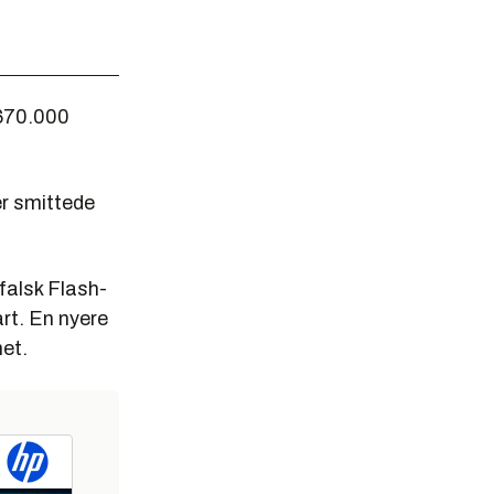
 670.000
er smittede
falsk Flash-
fart. En nyere
het.