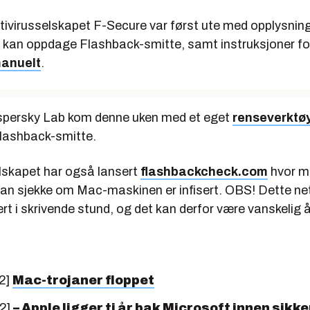
ntivirusselskapet F-Secure var først ute med opplysnin
kan oppdage Flashback-smitte, samt instruksjoner f
manuelt
.
spersky Lab kom denne uken med et eget
renseverktø
lashback-smitte.
lskapet har også lansert
flashbackcheck.com
hvor m
an sjekke om Mac-maskinen er infisert. OBS! Dette net
kert i skrivende stund, og det kan derfor være vanskelig
2]
Mac-trojaner floppet
12]
– Apple ligger ti år bak Microsoft innen sikk