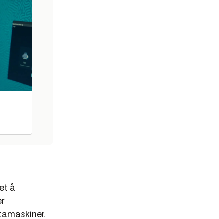
et å
er
atamaskiner.