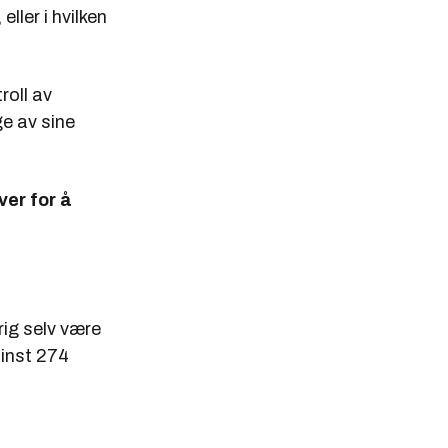
ller i hvilken
roll av
e av sine
er for å
rig selv være
inst 274