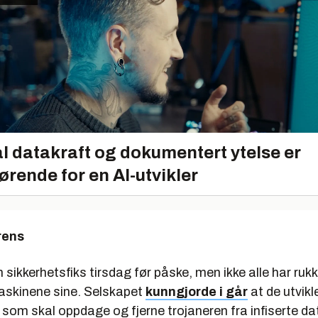
l datakraft og dokumentert ytelse er
ørende for en AI-utvikler
rens
 sikkerhetsfiks tirsdag før påske, men ikke alle har rukk
skinene sine. Selskapet
kunngjorde i går
at de utvikl
som skal oppdage og fjerne trojaneren fra infiserte d