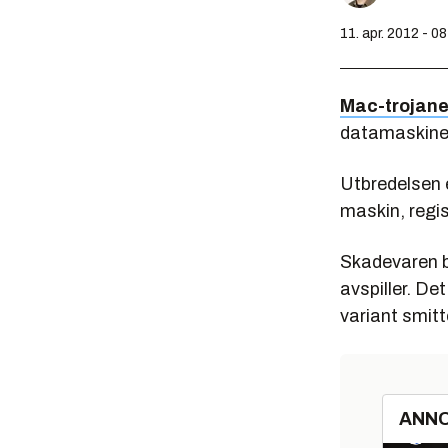
11. apr. 2012 - 0
Mac-trojane
datamaskiner.
Utbredelsen e
maskin, regis
Skadevaren bl
avspiller. Det
variant smitt
ANN