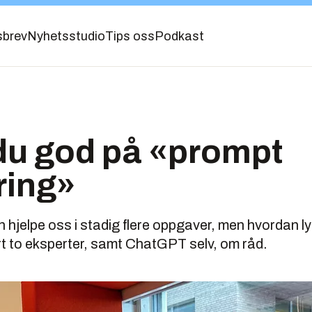
sbrev
Nyhetsstudio
Tips oss
Podkast
r du god på «prompt
ring»
n hjelpe oss i stadig flere oppgaver, men hvordan ly
urt to eksperter, samt ChatGPT selv, om råd.