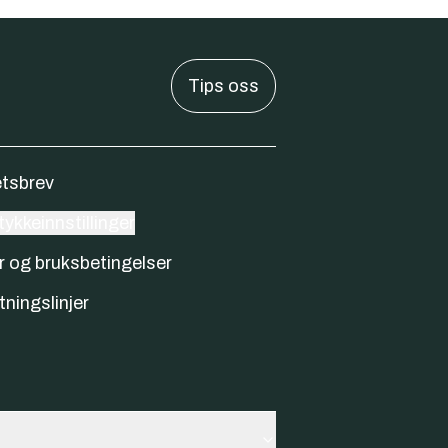
Tips oss
tsbrev
ykkeinnstillinger
r og bruksbetingelser
tningslinjer