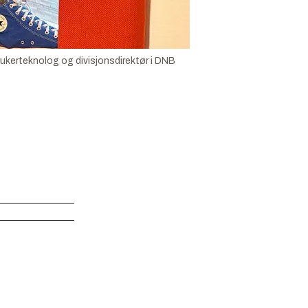
rukerteknolog og divisjonsdirektør i DNB