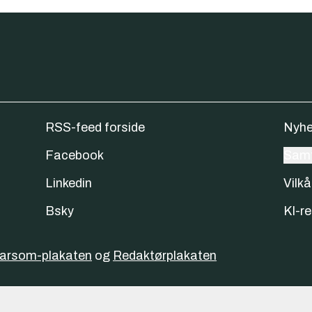
RSS-feed forside
Nyhe
Facebook
Samt
Linkedin
Vilkå
Bsky
KI-re
varsom-plakaten
og
Redaktørplakaten