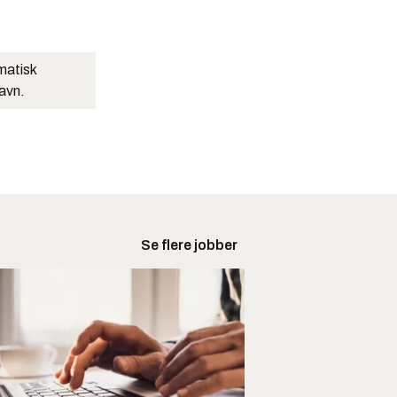
matisk
navn.
Se flere jobber