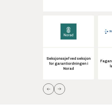
Seksjonssjef ved seksjon
Fagans
for garantiordningen i
l
Norad