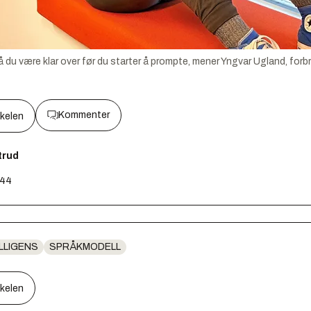
du være klar over før du starter å prompte, mener Yngvar Ugland, forb
Kommenter
kkelen
trud
:44
LLIGENS
SPRÅKMODELL
kkelen