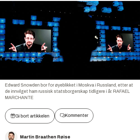
Edward Snowden bor for øyeblikket i Moskva i Russland, etter at
de innvilget ham russisk statsborgerskap tidligere i år.
RAFAEL
MARCHANTE
Kommenter
Gi bort artikkelen
Martin Braathen Røise