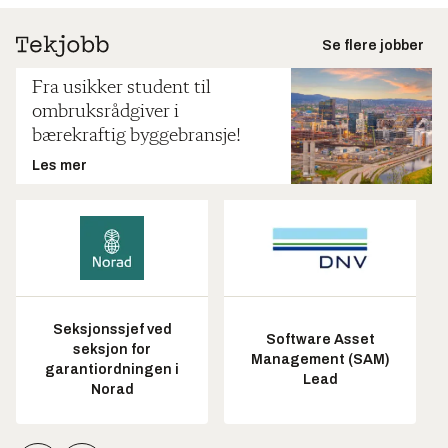
Se flere jobber
Fra usikker student til
ombruksrådgiver i
bærekraftig byggebransje!
Les mer
Seksjonssjef ved
Software Asset
seksjon for
Management (SAM)
garantiordningen i
Lead
Norad