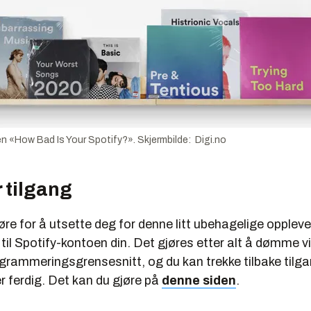
-en «How Bad Is Your Spotify?». Skjermbilde: Digi.no
 tilgang
re for å utsette deg for denne litt ubehagelige opplevel
 til Spotify-kontoen din. Det gjøres etter alt å dømme v
grammeringsgrensesnitt, og du kan trekke tilbake tilg
r ferdig. Det kan du gjøre på
denne siden
.