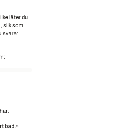
lke låter du
, slik som
u svarer
om:
har:
rt bad.
»