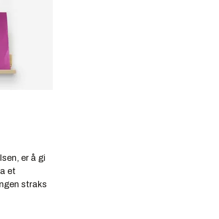
sen, er å gi
ia et
angen straks