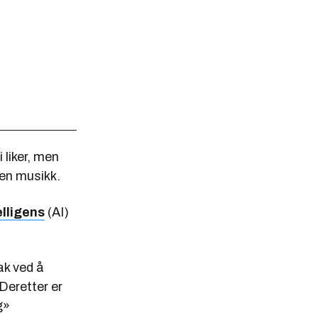
i liker, men
nnen musikk.
elligens
(AI)
ak ved å
Deretter er
g»