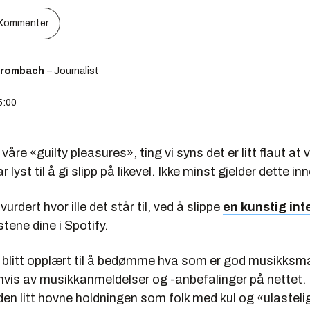
Kommenter
Brombach
– Journalist
5:00
e våre «guilty pleasures», ting vi syns det er litt flaut at v
r lyst til å gi slipp på likevel. Ikke minst gjelder dette i
urdert hvor ille det står til, ved å slippe
en kunstig int
istene dine i Spotify.
a blitt opplært til å bedømme hva som er god musikksm
nvis av musikkanmeldelser og -anbefalinger på nettet. 
t den litt hovne holdningen som folk med kul og «ulasteli