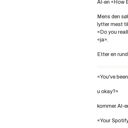
AI-en «How B
Mens den søke
lytter mest t
«Do you reall
«ja».
Etter en rund
«
You've been 
u okay?
»
kommer AI-en
«
Your Spotif