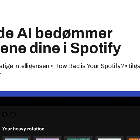
de AI bedømmer
tene dine i Spotify
tige intelligensen «How Bad is Your Spotify?» tilga
?