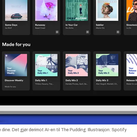
dine. Det gjør derimot AI-en til The Pudding.
Illustrasjon:
Spotify