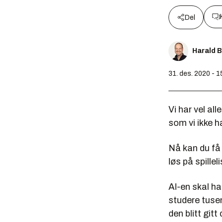
Del
Harald 
31. des. 2020 - 1
Vi har vel all
som vi ikke ha
Nå kan du få v
løs på spillel
AI-en skal h
studere tuse
den blitt git