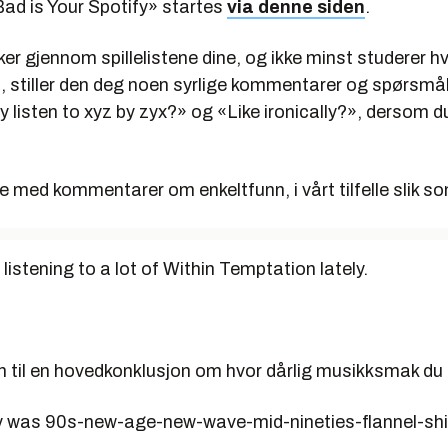
ad is Your Spotify» startes
via denne siden
.
r gjennom spillelistene dine, og ikke minst studerer hvi
il, stiller den deg noen syrlige kommentarer og spørsmål
y listen to
xyz
by
zyx
?» og «Like ironically?», dersom d
e med kommentarer om enkeltfunn, i vårt tilfelle slik s
listening to a lot of Within Temptation lately.
 til en hovedkonklusjon om hvor dårlig musikksmak du 
y was 90s-new-age-new-wave-mid-nineties-flannel-shi