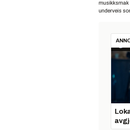
musikksmak o
underveis som
ANN
Loka
avgj