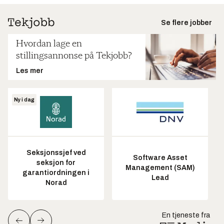
Se flere jobber
Hvordan lage en
stillingsannonse på Tekjobb?
Les mer
Ny i dag
Seksjonssjef ved
Software Asset
seksjon for
Management (SAM)
garantiordningen i
Lead
Norad
En tjeneste fra