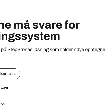
ne må svare for
ingssystem
r på StepStones løsning som holder nøye opptegne
Kommenter
ntzen
8:50