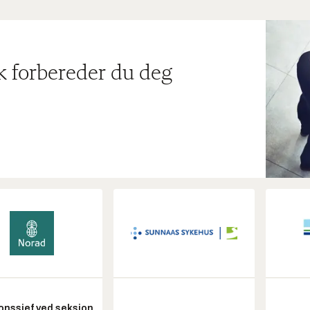
ik forbereder du deg
onssjef ved seksjon