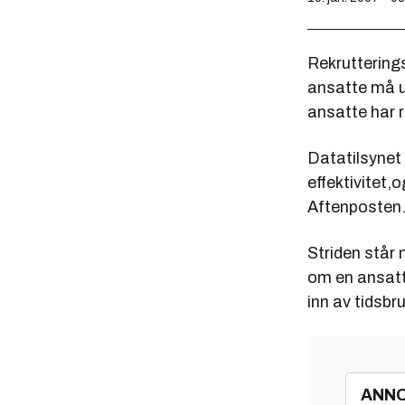
Rekruttering
ansatte må u
ansatte har r
Datatilsynet s
effektivitet,
Aftenposten
Striden står
om en ansatt
inn av tidsbru
ANN