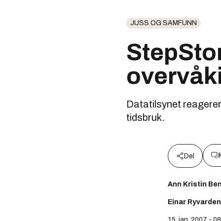
JUSS OG SAMFUNN
StepSto
overvåk
Datatilsynet reagere
tidsbruk.
Del
Ann Kristin Be
Einar Ryvarden
15. jan. 2007 - 0