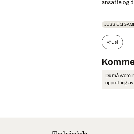
ansatte og d
JUSS OG SAM
Del
Komme
Du må være in
oppretting av