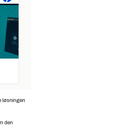
e løsningen
om den