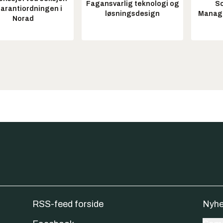
Fagansvarlig teknologi og
So
garantiordningen i
løsningsdesign
Manag
Norad
RSS-feed forside
Nyhe