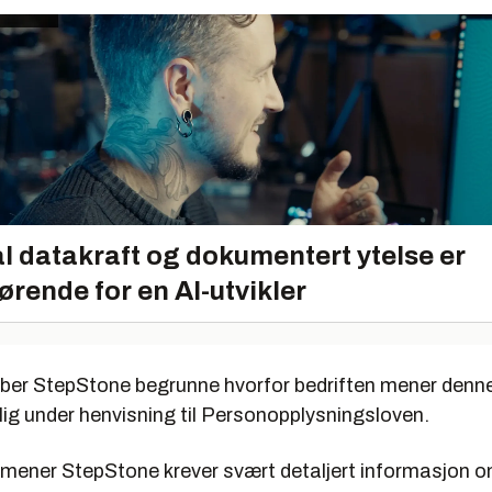
l datakraft og dokumentert ytelse er
ørende for en AI-utvikler
 ber StepStone begrunne hvorfor bedriften mener denn
lig under henvisning til Personopplysningsloven.
 mener StepStone krever svært detaljert informasjon 