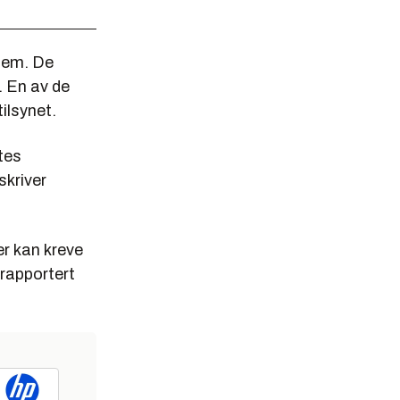
stem. De
. En av de
ilsynet.
ttes
skriver
er kan kreve
rapportert