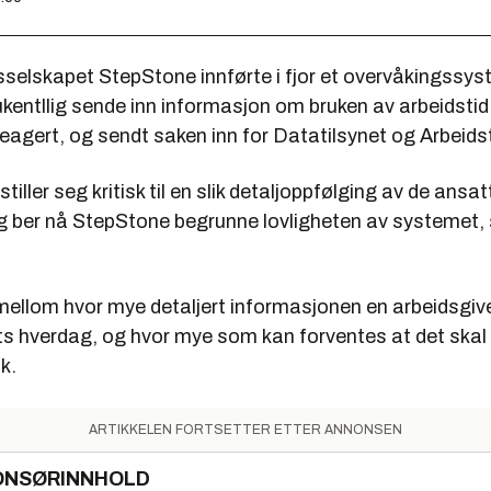
sselskapet StepStone innførte i fjor et overvåkingssy
kentllig sende inn informasjon om bruken av arbeidstid
eagert, og sendt saken inn for Datatilsynet og Arbeidst
tiller seg kritisk til en slik detaljoppfølging av de ansa
og ber nå StepStone begrunne lovligheten av systemet, 
.
 mellom hvor mye detaljert informasjonen en arbeidsgiv
s hverdag, og hvor mye som kan forventes at det skal 
k.
ARTIKKELEN FORTSETTER ETTER ANNONSEN
ONSØRINNHOLD