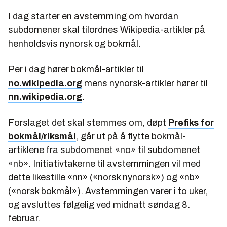
I dag starter en avstemming om hvordan
subdomener skal tilordnes Wikipedia-artikler på
henholdsvis nynorsk og bokmål.
Per i dag hører bokmål-artikler til
no.wikipedia.org
mens nynorsk-artikler hører til
nn.wikipedia.org
.
Forslaget det skal stemmes om, døpt
Prefiks for
bokmål/riksmål
, går ut på å flytte bokmål-
artiklene fra subdomenet «no» til subdomenet
«nb». Initiativtakerne til avstemmingen vil med
dette likestille «nn» («norsk nynorsk») og «nb»
(«norsk bokmål»). Avstemmingen varer i to uker,
og avsluttes følgelig ved midnatt søndag 8.
februar.