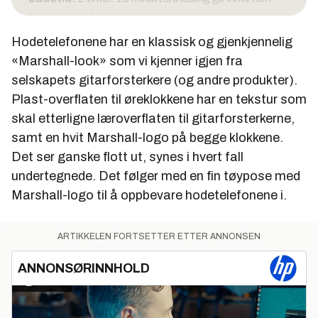
timer spilletid.
Annet:
Aktiv støykansellering (ANC), USB-C
Hodetelefonene har en klassisk og gjenkjennelig
lading, mikrofon, talekommandoer (støtter Google
«Marshall-look» som vi kjenner igjen fra
Assistant), Bluetooth 5.0. 3,5 mm avtagbar kabel
selskapets gitarforsterkere (og andre produkter).
følger med.
Plast-overflaten til øreklokkene har en tekstur som
Vekt:
320 gram
skal etterligne læroverflaten til gitarforsterkerne,
Pris:
3195 kroner inkl. mva.
samt en hvit Marshall-logo på begge klokkene.
Det ser ganske flott ut, synes i hvert fall
undertegnede. Det følger med en fin tøypose med
Marshall-logo til å oppbevare hodetelefonene i.
ARTIKKELEN FORTSETTER ETTER ANNONSEN
ANNONSØRINNHOLD