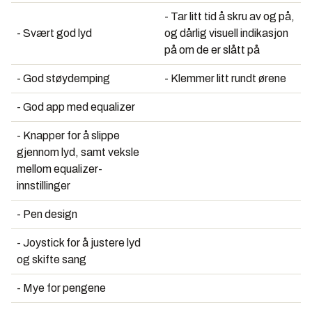
- Tar litt tid å skru av og på,
- Svært god lyd
og dårlig visuell indikasjon
på om de er slått på
- God støydemping
- Klemmer litt rundt ørene
- God app med equalizer
- Knapper for å slippe
gjennom lyd, samt veksle
mellom equalizer-
innstillinger
- Pen design
- Joystick for å justere lyd
og skifte sang
- Mye for pengene