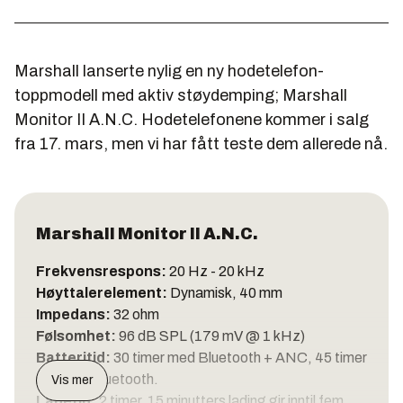
Marshall lanserte nylig en ny hodetelefon-
toppmodell med aktiv støydemping; Marshall
Monitor II A.N.C. Hodetelefonene kommer i salg
fra 17. mars, men vi har fått teste dem allerede nå.
Marshall Monitor II A.N.C.
Frekvensrespons:
20 Hz - 20 kHz
Høyttalerelement:
Dynamisk, 40 mm
Impedans:
32 ohm
Følsomhet:
96 dB SPL (179 mV @ 1 kHz)
Batteritid:
30 timer med Bluetooth + ANC, 45 timer
med kun Bluetooth.
Vis mer
Ladetid:
2 timer. 15 minutters lading gir inntil fem