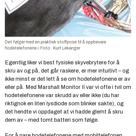
Det følger med en praktisk stoffpose til å oppbevare
hodetelefonene i. Foto: Kurt Lekanger
Egentlig liker vi best fysiske skyvebrytere for å
skru av og på, det går raskere, er mer intuitivt – og
ikke minst er det lett å se om hodetelefonene er av
eller på. Med Marshall Monitor II var vi ofte i tvil om
hodetelefonene var skrudd av eller ikke (du har
riktignok en liten lysdiode som blinker sakte), og
det hendte vi oppdaget at vi hadde glemt å skru
dem av – med tomt batteri som følge.
For å pare hodetelefonene med mobiltelefonen