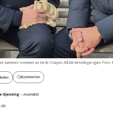
t sammen i overkant av tre år i Crayon. Nå blir de kolleger igjen.
Foto:
Kommenter
kkelen
e Gjessing
– Journalist
5:00