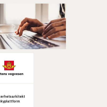
kerhetsarkitekt
Skyplattform