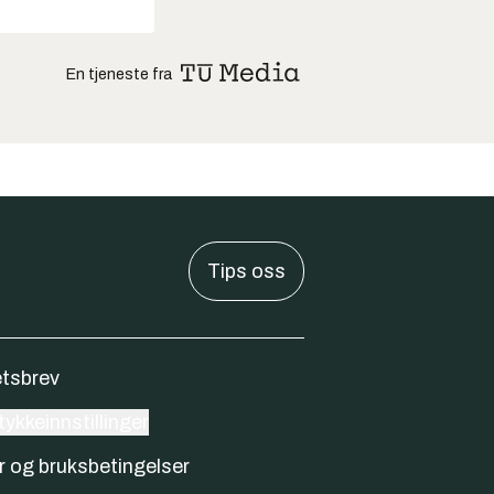
En tjeneste fra
Tips oss
tsbrev
ykkeinnstillinger
r og bruksbetingelser