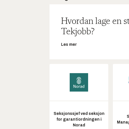
Hvordan lage en s
Tekjobb?
Les mer
Seksjonssjef ved seksjon
S
for garantiordningen i
Manag
Norad