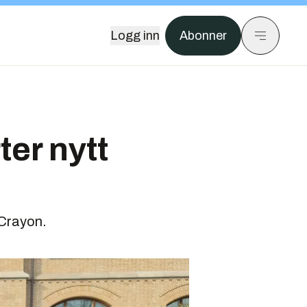
Logg inn
Abonner
ter nytt
 Crayon.