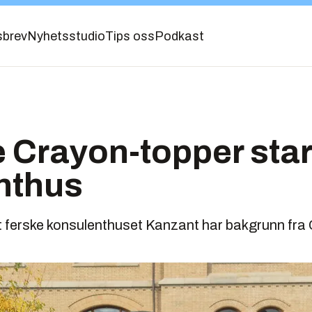
sbrev
Nyhetsstudio
Tips oss
Podkast
e Crayon-topper star
nthus
et ferske konsulenthuset Kanzant har bakgrunn fra