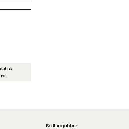
matisk
navn.
Se flere jobber