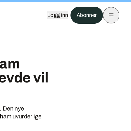
Logg inn
Abonner
 ham
evde vil
t. Den nye
 ham uvurderlige