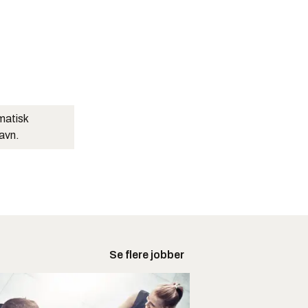
matisk
navn.
Se flere jobber