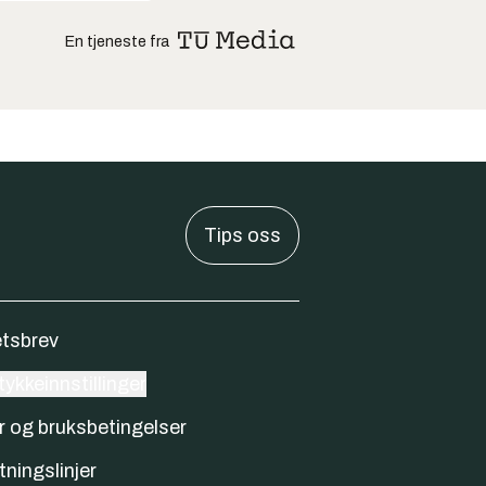
En tjeneste fra
Tips oss
tsbrev
ykkeinnstillinger
r og bruksbetingelser
tningslinjer