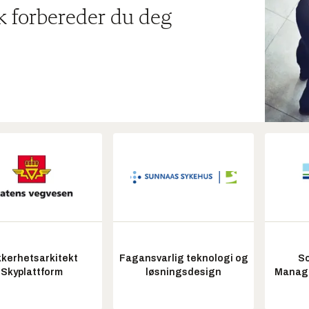
ik forbereder du deg
kkerhetsarkitekt
Fagansvarlig teknologi og
So
Skyplattform
løsningsdesign
Manag