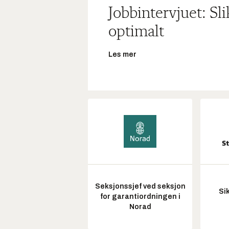
Jobbintervjuet: Sl
optimalt
Les mer
Seksjonssjef ved seksjon
Si
for garantiordningen i
Norad