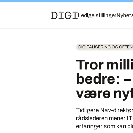
Ledige stillinger
Nyhet
DIGITALISERING OG OFFENT
Tror mil
bedre: −
være nyt
Tidligere Nav-direktør
rådslederen mener IT-
erfaringer som kan bli