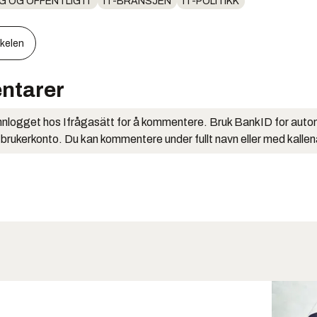
G OG OFFENTLIG IT
IT-BRANSJEN
IT-POLITIKK
kkelen
ntarer
nlogget hos Ifrågasätt for å kommentere. Bruk BankID for auto
 brukerkonto. Du kan kommentere under fullt navn eller med kalle