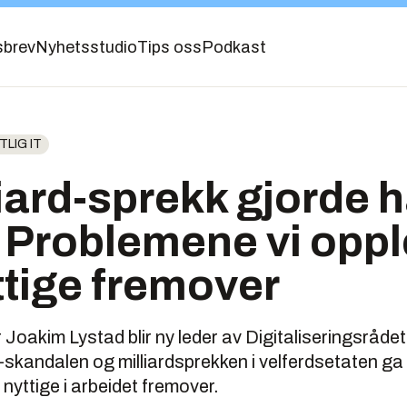
sbrev
Nyhetsstudio
Tips oss
Podkast
LIG IT
liard-sprekk gjorde
 Problemene vi oppl
tige fremover
 Joakim Lystad blir ny leder av Digitaliseringsråde
skandalen og milliardsprekken i velferdsetaten ga
 nyttige i arbeidet fremover.