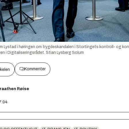
kim Lystad i høringen om trygdeskandalen i Stortingets kontroll- og ko
n i Digitaliseringsrådet.
Stian Lysberg Solum
Kommenter
kkelen
Braathen Røise
17:04