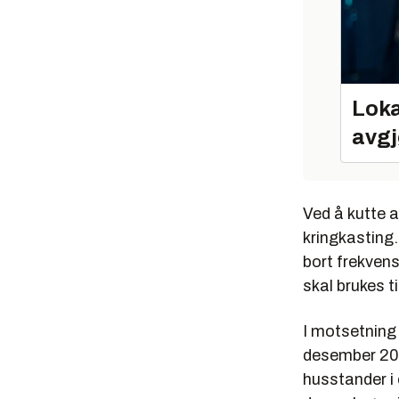
Loka
avgj
Ved å kutte a
kringkasting
bort frekvense
skal brukes t
I motsetning 
desember 200
husstander i 