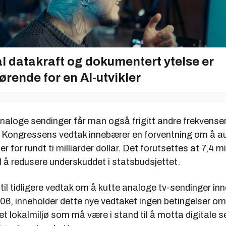
l datakraft og dokumentert ytelse er
ørende for en AI-utvikler
naloge sendinger får man også frigitt andre frekvenser 
. Kongressens vedtak innebærer en forventning om å a
r for rundt ti milliarder dollar. Det forutsettes at 7,4 mil
il å redusere underskuddet i statsbudsjettet.
til tidligere vedtak om å kutte analoge tv-sendinger inn
6, inneholder dette nye vedtaket ingen betingelser o
et lokalmiljø som må være i stand til å motta digitale s