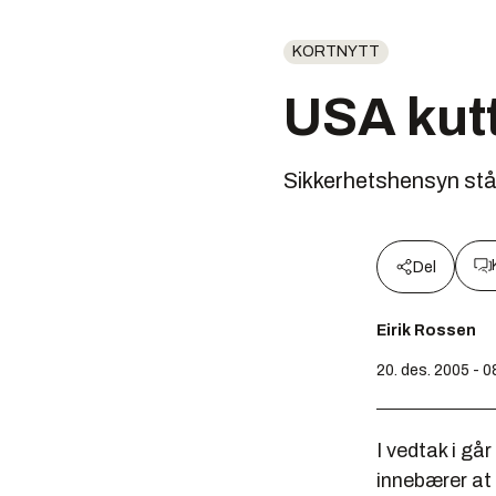
KORTNYTT
USA kutt
Sikkerhetshensyn står
Del
Eirik Rossen
20. des. 2005 - 0
I vedtak i g
innebærer at