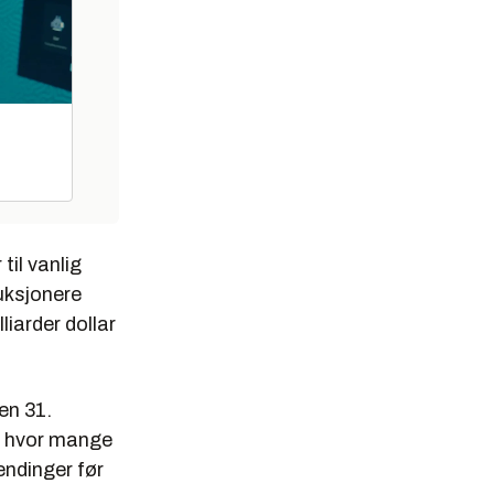
til vanlig
uksjonere
liarder dollar
en 31.
m hvor mange
endinger før