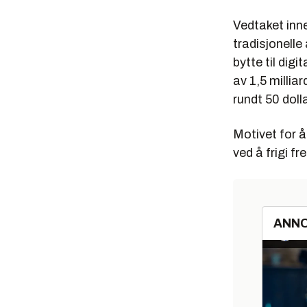
Vedtaket inne
tradisjonelle
bytte til dig
av 1,5 millia
rundt 50 doll
Motivet for 
ved å frigi f
ANN