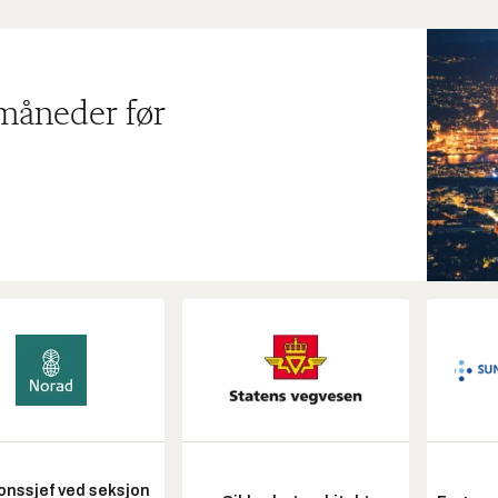
 måneder før
onssjef ved seksjon