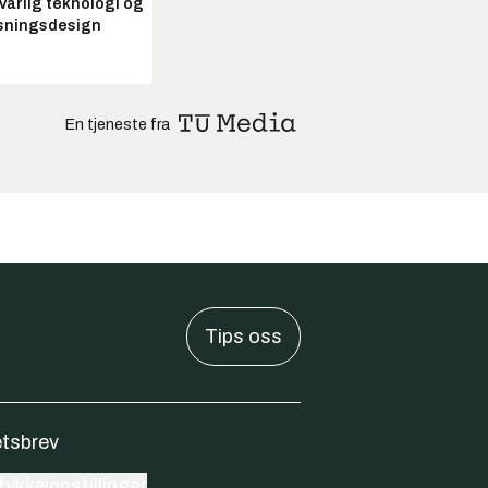
arlig teknologi og
sningsdesign
En tjeneste fra
Tips oss
tsbrev
ykkeinnstillinger