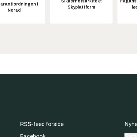
Sikkerhetsarkitekt
Fagansv
garantiordningen i
Skyplattform
lø
Norad
RSS-feed forside
Nyhe
Facebook
Samt