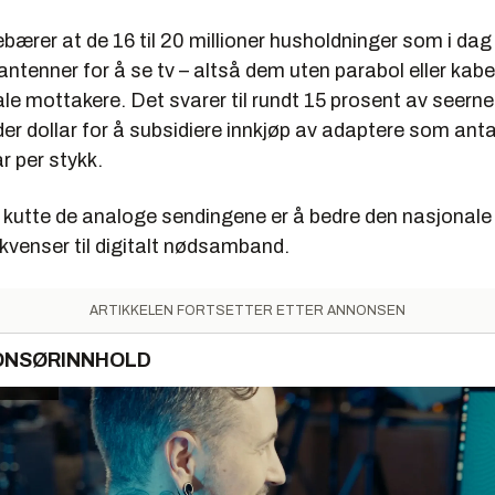
bærer at de 16 til 20 millioner husholdninger som i dag t
 antenner for å se tv – altså dem uten parabol eller kabe
itale mottakere. Det svarer til rundt 15 prosent av seerne
rder dollar for å subsidiere innkjøp av adaptere som ant
ar per stykk.
å kutte de analoge sendingene er å bedre den nasjonale
rekvenser til digitalt nødsamband.
ARTIKKELEN FORTSETTER ETTER ANNONSEN
ONSØRINNHOLD