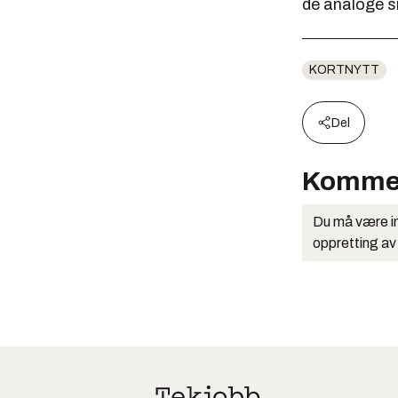
de analoge s
KORTNYTT
Del
Komme
Du må være in
oppretting av