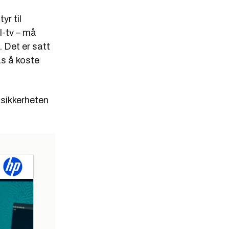
yr til
l-tv – må
. Det er satt
as å koste
 sikkerheten