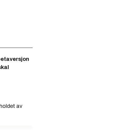
 betaversjon
skal
eholdet av