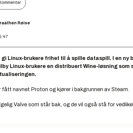
Kommenter
Braathen Røise
15:47
gi Linux-brukere frihet til å spille dataspill. I en ny
lby Linux-brukere en distribuert Wine-løsning som 
tualiseringen.
r fått navnet Proton og kjører i bakgrunnen av Steam.
lgelig Valve som står bak, og de vil også stå for vedlik