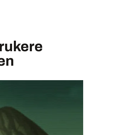
brukere
sen