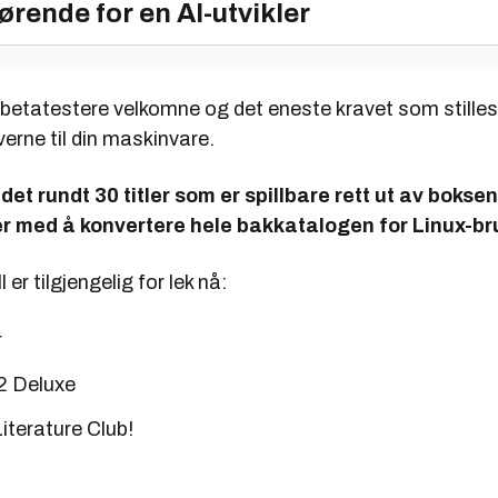
ørende for en AI-utvikler
betatestere velkomne og det eneste kravet som stilles 
verne til din maskinvare.
 det rundt 30 titler som er spillbare rett ut av bokse
r med å konvertere hele bakkatalogen for Linux-br
 er tilgjengelig for lek nå:
r
2 Deluxe
iterature Club!