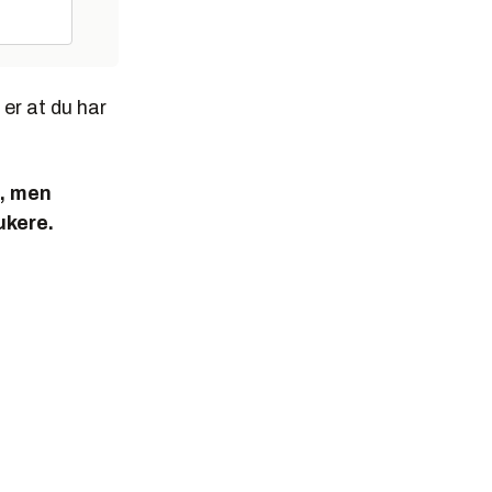
er at du har
n, men
ukere.