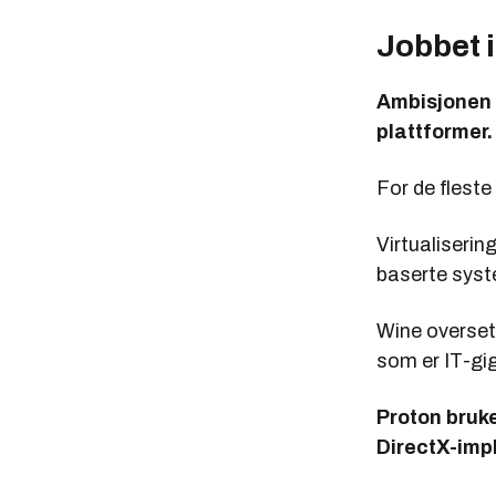
Jobbet i
Ambisjonen e
plattformer.
For de fleste
Virtualiseri
baserte syst
Wine overset
som er IT-gi
Proton bruke
DirectX-impl