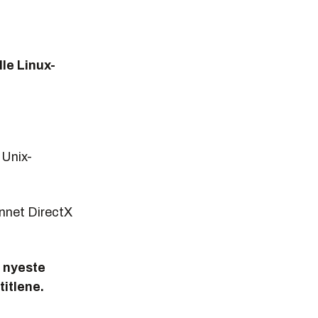
lle Linux-
 Unix-
annet DirectX
e nyeste
titlene.