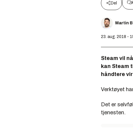
Del
Martin 
23. aug. 2018 - 
Steam vil nå 
kan Steam ti
håndtere vir
Verktøyet ha
Det er selvfø
tjenesten.