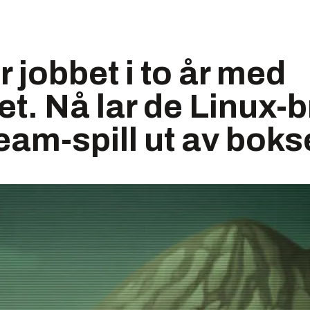
r jobbet i to år med
et. Nå lar de Linux-
team-spill ut av bok