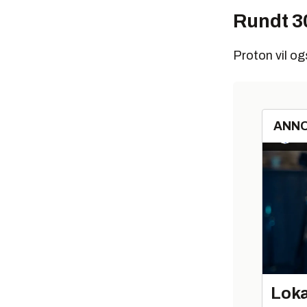
Rundt 30
Proton vil og
ANN
Loka