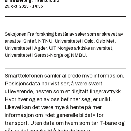
Elina Melteig, Titan.uio.no
29. okt. 2023 - 14:35
Seksjonen Fra forskning består av saker som er skrevet av
ansatte i Sintef, NTNU, Universitetet i Oslo, Oslo Met,
Universitetet i Agder, UiT Norges arktiske universitet,
Universitetet i Sørøst-Norge og NMBU.
Smarttelefonen samler allerede mye informasjon.
Posisjonsdata har vist seg å være svært
utleverende, nesten som et digitalt fingeravtrykk.
Hvor hver og en av oss befinner seg, er unikt.
Likevel kan det være mye å hente på mer
informasjon om «det generelle bildet» for
transport. Uten data om hvem som tar T-bane og
når, er det vanskelig å lage de beste