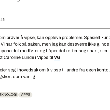
6:16
som prøver å vipse, kan oppleve problemer. Spesielt ku
Vi har folk på saken, men jeg kan dessverre ikke gi noe r
pene det medfører og håper det retter seg snart, sier
 Caroline Lunde i Vipps til
VG
.
ier seg i hovedsak om å vipse til andre fra egen konto
gskort som vanlig.
EKNOLOGI
VIPPS