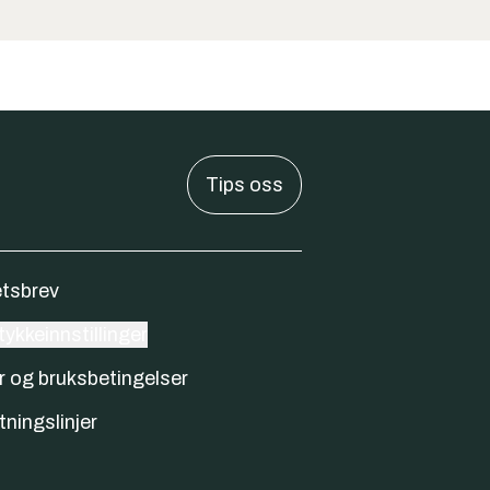
Tips oss
tsbrev
ykkeinnstillinger
r og bruksbetingelser
tningslinjer