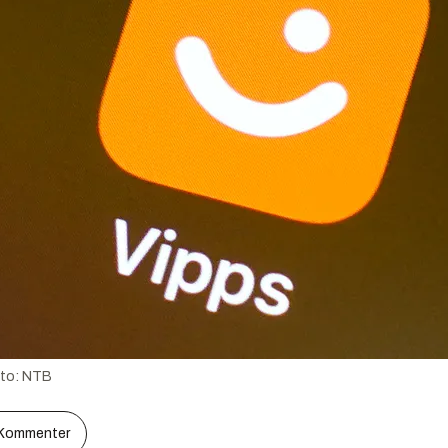
to:
NTB
Kommenter