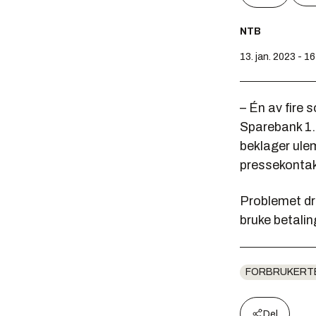
NTB
13. jan. 2023 - 1
– Én av fire 
Sparebank 1. 
beklager ulem
pressekontakt
Problemet dre
bruke betalin
FORBRUKERT
Del