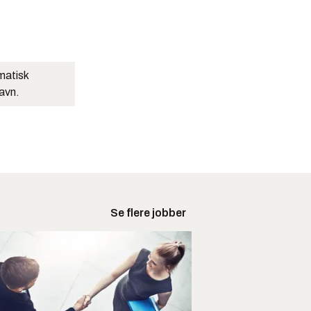
matisk
navn.
Se flere jobber