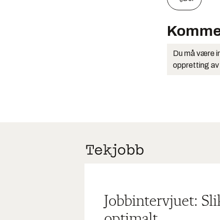
Komme
Du må være in
oppretting av
Jobbintervjuet: Sl
optimalt