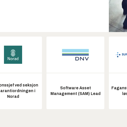
onssjef ved seksjon
Software Asset
Fagansv
garantiordningen i
Management (SAM) Lead
lø
Norad