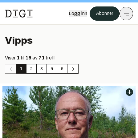
Logg inn
Abonner
Vipps
Viser
1
til
15
av
71
treff
1
2
3
4
5