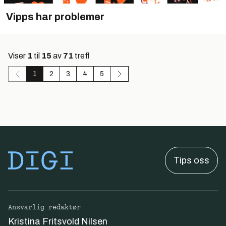
Vipps har problemer
Viser
1
til
15
av
71
treff
1
2
3
4
5
Tips oss
Ansvarlig redaktør
Kristina Fritsvold Nilsen