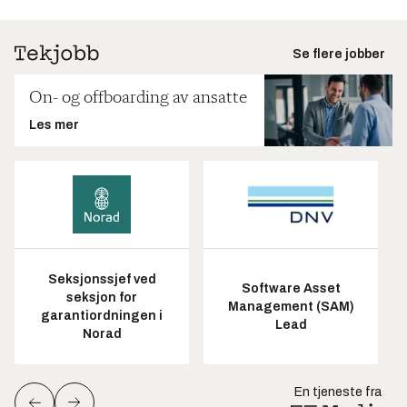
Se flere jobber
On- og offboarding av ansatte
Les mer
Seksjonssjef ved
Software Asset
seksjon for
Management (SAM)
garantiordningen i
Lead
Norad
En tjeneste fra