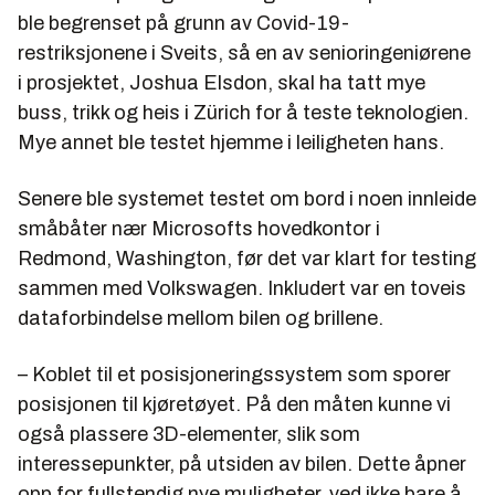
ble begrenset på grunn av Covid-19-
restriksjonene i Sveits, så en av senioringeniørene
i prosjektet, Joshua Elsdon, skal ha tatt mye
buss, trikk og heis i Zürich for å teste teknologien.
Mye annet ble testet hjemme i leiligheten hans.
Senere ble systemet testet om bord i noen innleide
småbåter nær Microsofts hovedkontor i
Redmond, Washington, før det var klart for testing
sammen med Volkswagen. Inkludert var en toveis
dataforbindelse mellom bilen og brillene.
– Koblet til et posisjoneringssystem som sporer
posisjonen til kjøretøyet. På den måten kunne vi
også plassere 3D-elementer, slik som
interessepunkter, på utsiden av bilen. Dette åpner
opp for fullstendig nye muligheter, ved ikke bare å