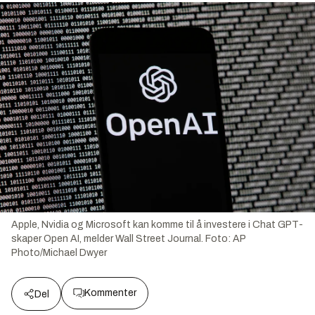
Apple, Nvidia og Microsoft kan komme til å investere i Chat GPT-
skaper Open AI, melder Wall Street Journal.
Foto:
AP
Photo/Michael Dwyer
Kommenter
Del