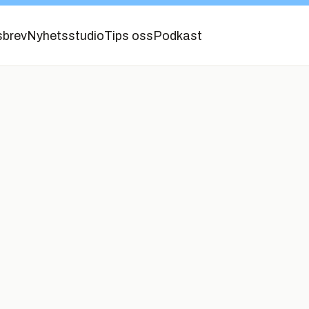
sbrev
Nyhetsstudio
Tips oss
Podkast