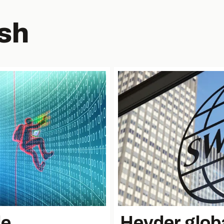
sh
le
Hevder glob