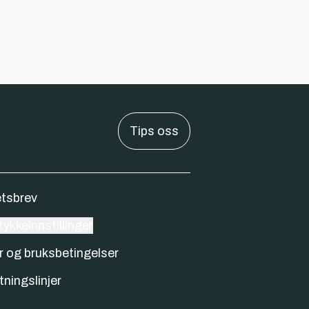
Tips oss
tsbrev
ykkeinnstillinger
r og bruksbetingelser
tningslinjer