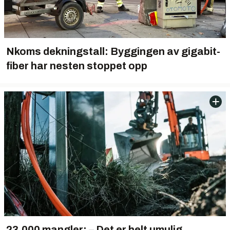
Nkoms dekningstall: Byggingen av gigabit-
fiber har nesten stoppet opp
23.000 mangler: – Det er helt umulig