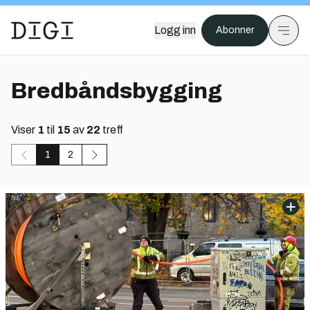
Logg inn
Abonner
Bredbåndsbygging
Viser
1
til
15
av
22
treff
1
2