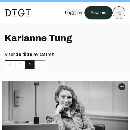
Logg inn
Abonner
Karianne Tung
Viser
16
til
18
av
18
treff
1
2