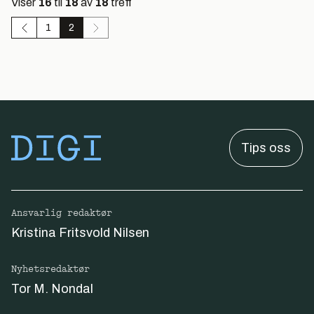
Viser
16
til
18
av
18
treff
1
2
Tips oss
Ansvarlig redaktør
Kristina Fritsvold Nilsen
Nyhetsredaktør
Tor M. Nondal