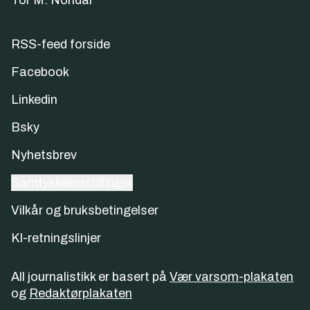
Tor M. Nondal
RSS-feed forside
Facebook
Linkedin
Bsky
Nyhetsbrev
Samtykkeinnstillinger
Vilkår og bruksbetingelser
KI-retningslinjer
All journalistikk er basert på
Vær varsom-plakaten
og
Redaktørplakaten