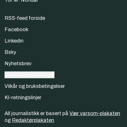
Tor M. Nondal
RSS-feed forside
Facebook
Linkedin
Bsky
Nyhetsbrev
Samtykkeinnstillinger
Vilkår og bruksbetingelser
KI-retningslinjer
All journalistikk er basert på
Vær varsom-plakaten
og
Redaktørplakaten