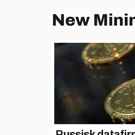
New Mini
Russisk datafir