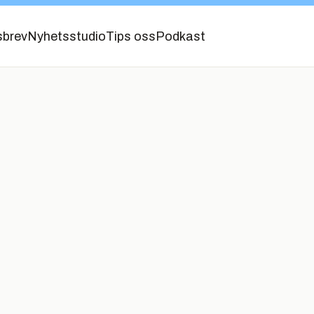
sbrev
Nyhetsstudio
Tips oss
Podkast