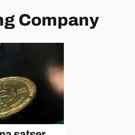
ng Company
ma satser