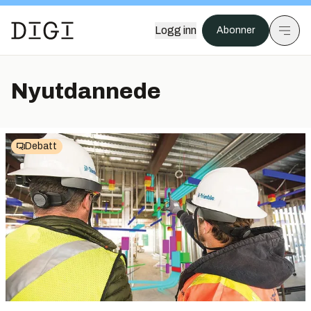
Logg inn
Abonner
Nyutdannede
Debatt