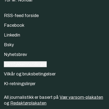
Tor M. Nondal
RSS-feed forside
Facebook
Linkedin
Bsky
Nyhetsbrev
Samtykkeinnstillinger
Vilkår og bruksbetingelser
KI-retningslinjer
All journalistikk er basert på
Vær varsom-plakaten
og
Redaktørplakaten