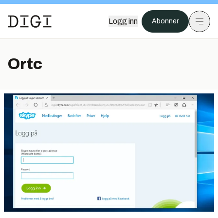
Logg inn
Abonner
Ortc