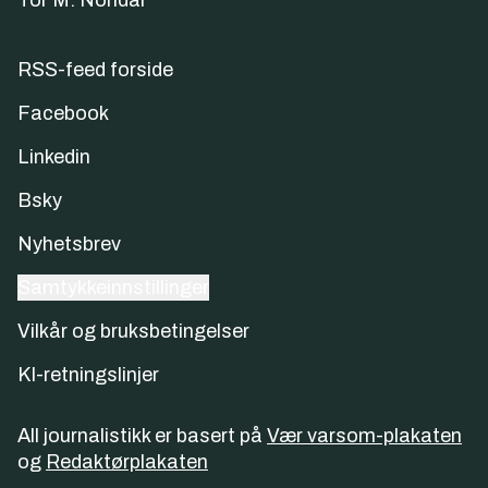
Tor M. Nondal
RSS-feed forside
Facebook
Linkedin
Bsky
Nyhetsbrev
Samtykkeinnstillinger
Vilkår og bruksbetingelser
KI-retningslinjer
All journalistikk er basert på
Vær varsom-plakaten
og
Redaktørplakaten