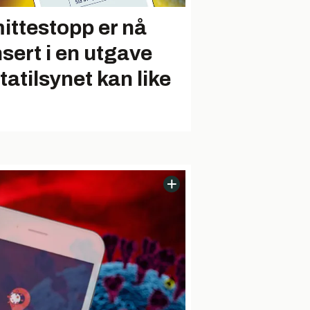
ittestopp er nå
nsert i en utgave
tatilsynet kan like