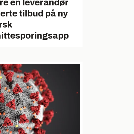
re én leverandør
verte tilbud på ny
rsk
ittesporingsapp