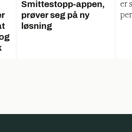
Smittestopp-appen,
er 
er
prøver seg på ny
pe
at
løsning
 og
k