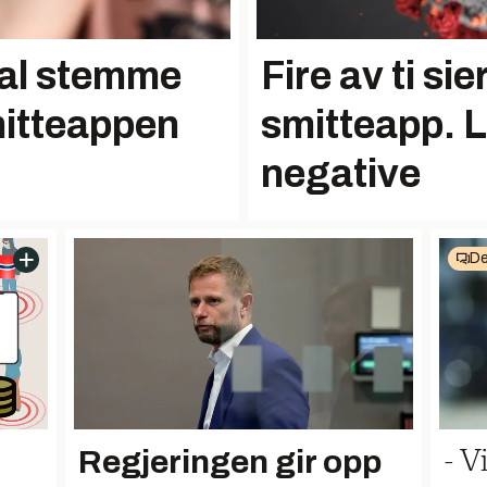
skal stemme
Fire av ti sie
mitteappen
smitteapp. 
negative
De
Regjeringen gir opp
- V