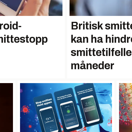
roid-
Britisk smit
mittestopp
kan ha hind
smittetilfell
måneder