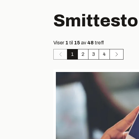
Smittest
Viser
1
til
15
av
48
treff
1
2
3
4