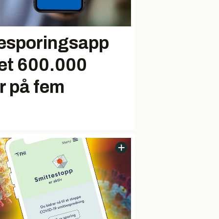
tesporingsapp
ret 600.000
er på fem