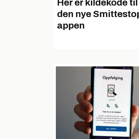
Her er kildekode til
den nye Smittesto
appen