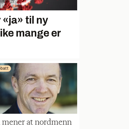
r «ja» til ny
Like mange er
batt
i mener at nordmenn