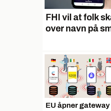
FHI vil at folk 
over navn på s
EU åpner gateway