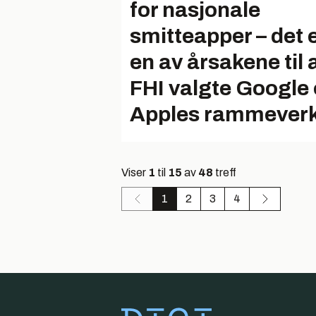
for nasjonale
smitteapper – det 
en av årsakene til 
FHI valgte Google
Apples rammever
Viser
1
til
15
av
48
treff
1
2
3
4