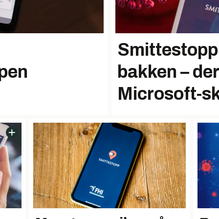
Smittestopp
ppen
bakken – der
Microsoft-s