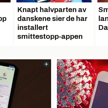
Knapt halvparten av
Sm
pp
danskene sier de har
la
installert
Da
smittestopp-appen