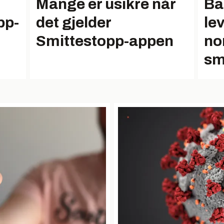
Mange er usikre når
Ba
pp-
det gjelder
le
Smittestopp-appen
no
sm