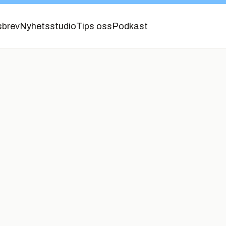
sbrev
Nyhetsstudio
Tips oss
Podkast