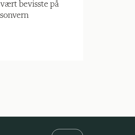
svært bevisste på
rsonvern