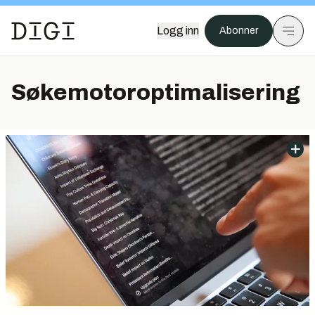
Logg inn
Abonner
Søkemotoroptimalisering