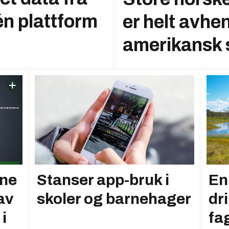
én plattform
er helt avhe
amerikansk 
ne
Stanser app-bruk i
En
av
skoler og barnehager
dri
i
fa