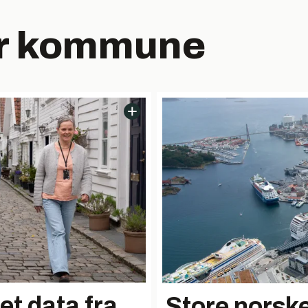
r kommune
t data fra
Store norsk