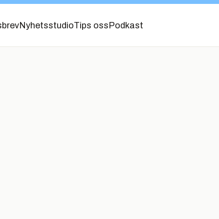
sbrev
Nyhetsstudio
Tips oss
Podkast