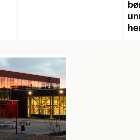
bør
unn
he