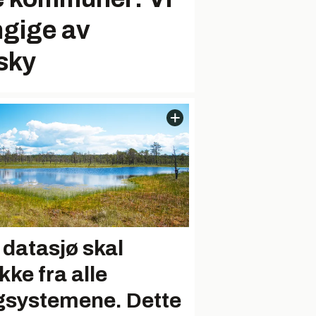
ngige av
sky
 datasjø skal
kke fra alle
gsystemene. Dette