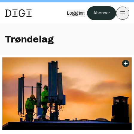
Logg inn
Abonner
Trøndelag