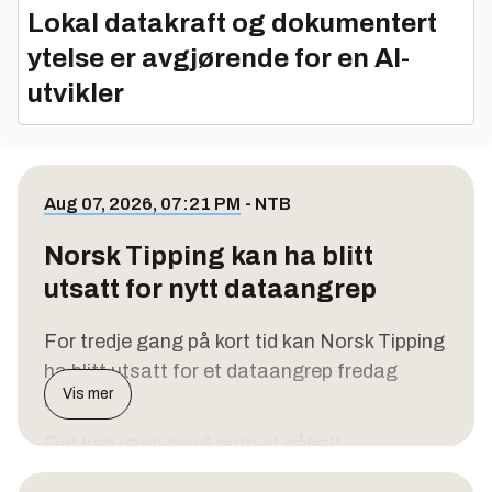
Lokal datakraft og dokumentert
ytelse er avgjørende for en AI-
utvikler
Aug 07, 2026, 07:21 PM
-
NTB
Norsk Tipping kan ha blitt
utsatt for nytt dataangrep
For tredje gang på kort tid kan Norsk Tipping
ha blitt utsatt for et dataangrep fredag
Vis mer
kveld.
Det kan igjen se ut som et såkalt
tjenestenektangrep, og de jobber med