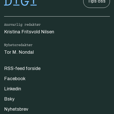
for å filtrere bort angrepstrafikken, sier
Tips oss
nynorsk og samiske språk, og har gjort dette
Sletten.
mulig ved å bevilge midler til å kompensere
norske aviser for bruk av deres innhold i
Ansvarlig redaktør
trening av modellene.
Kristina Fritsvold Nilsen
Målet er å gi språkmodellene bedre ytelse i
moderne norske språk, samtidig som
Nyhetsredaktør
produktene respekterer opphavsrett og
Tor M. Nondal
teksteierskap. Med dette går Norge foran i
en bærekraftig utvikling av tryggere og etisk
RSS-feed forside
forankrede generative språkmodeller til fri
bruk for både offentlig og privat sektor.
Facebook
Linkedin
Bsky
Nyhetsbrev