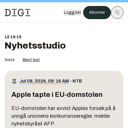
Logg inn
Abonner
12:19:19
Nyhetsstudio
Siste
Mest lest
Jul 08, 2026, 08:16 AM
-
NTB
Apple tapte i EU-domstolen
EU-domstolen har avvist Apples forsøk på å
unngå unionens konkurranseregler, melder
nyhetsbyrået AFP.