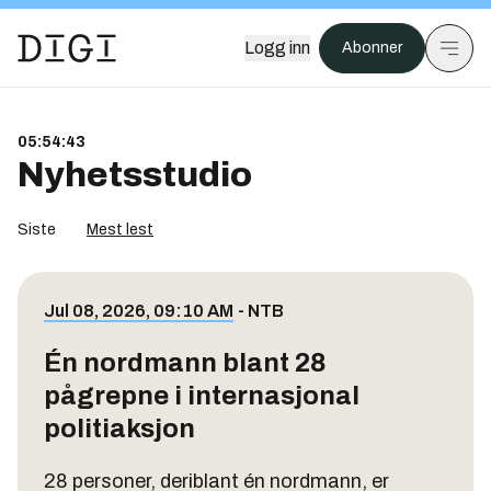
Logg inn
Abonner
05:54:44
Nyhetsstudio
Siste
Mest lest
Jul 08, 2026, 09:10 AM
-
NTB
Én nordmann blant 28
pågrepne i internasjonal
politiaksjon
28 personer, deriblant én nordmann, er