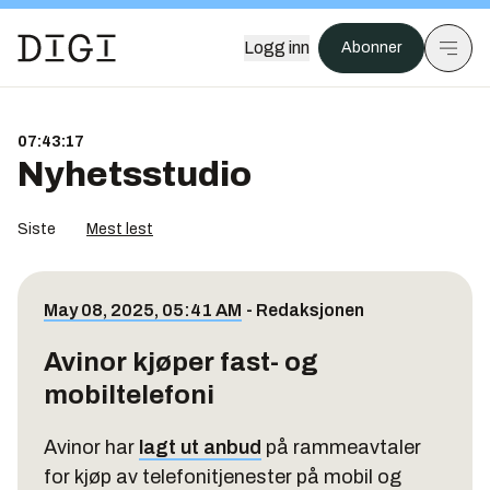
Logg inn
Abonner
07:43:17
Nyhetsstudio
Siste
Mest lest
May 08, 2025, 05:41 AM
-
Redaksjonen
Avinor kjøper fast- og
mobiltelefoni
Avinor har
lagt ut anbud
på rammeavtaler
for kjøp av telefonitjenester på mobil og