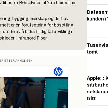
fiber fra Børselvnes til Ytre Leirpollen,
Datasente
ering, bygging, eierskap og drift av
kunden i
ternett er en forutsetning for bosetting,
stolte av å bidra til digital utvikling i
 leder i Infranord Fiber.
Tusenvis
tømt
ER ETTER ANNONSEN
Apple: : 
sårbarhe
selskapet
tritt