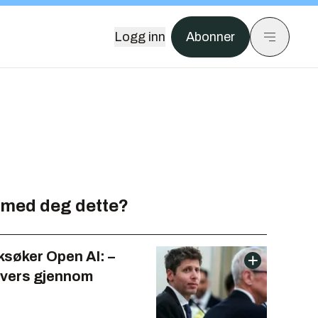
Logg inn
Abonner
 med deg dette?
ksøker Open AI: –
tvers gjennom