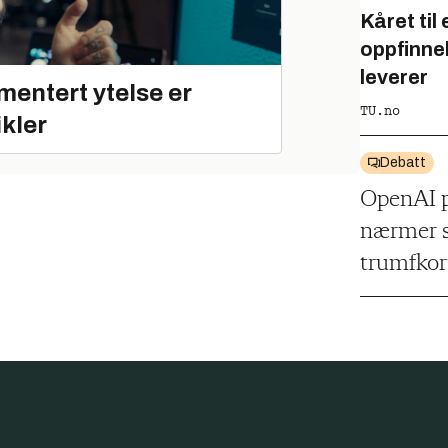
Kåret til
oppfinne
leverer
mentert ytelse er
TU.no
ikler
Debatt
OpenAI p
nærmer s
trumfkor