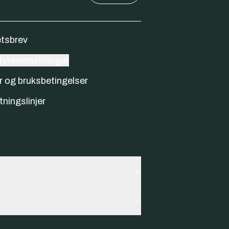
tsbrev
ykkeinnstillinger
r og bruksbetingelser
tningslinjer