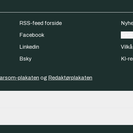
RSS-feed forside
Nyhe
Facebook
Samt
Linkedin
Vilkå
Bsky
KI-re
varsom-plakaten
og
Redaktørplakaten