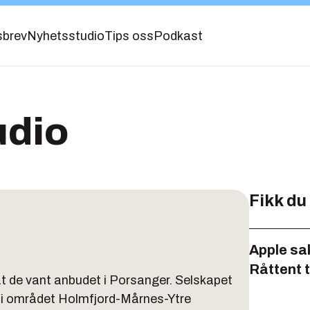
sbrev
Nyhetsstudio
Tips oss
Podkast
udio
Fikk du
Apple sa
Råttent 
 at de vant anbudet i Porsanger. Selskapet
 i området Holmfjord-Mårnes-Ytre