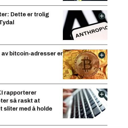
r: Dette er trolig
 Tydal
 av bitcoin-adresser er
KI rapporterer
ter så raskt at
 sliter med å holde