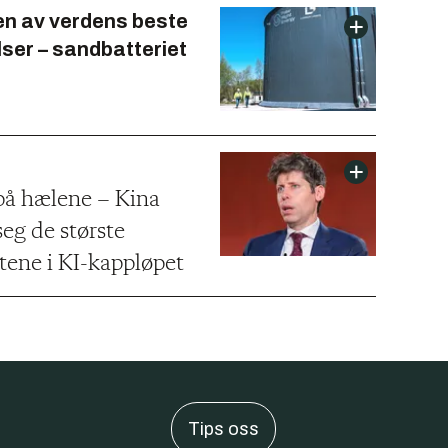
 en av verdens beste
lser – sandbatteriet
å hælene – Kina
eg de største
tene i KI-kappløpet
Tips oss