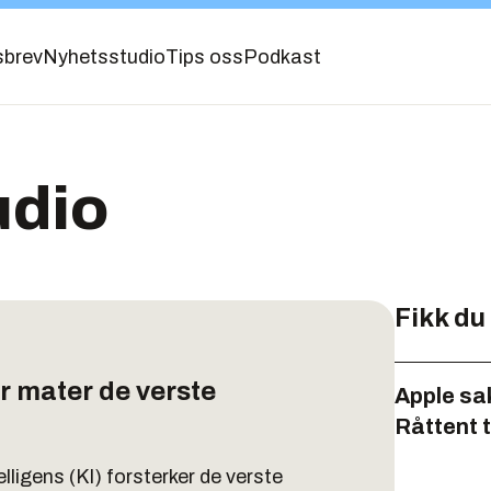
sbrev
Nyhetsstudio
Tips oss
Podkast
udio
Fikk du
r mater de verste
Apple sa
Råttent 
lligens (KI) forsterker de verste