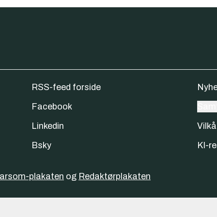
RSS-feed forside
Nyhe
Facebook
Samt
Linkedin
Vilkå
Bsky
KI-re
varsom-plakaten
og
Redaktørplakaten