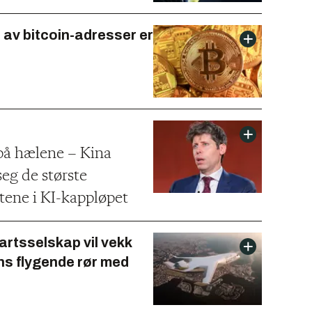
 av bitcoin-adresser er
å hælene – Kina
eg de største
tene i KI-kappløpet
artsselskap vil vekk
ns flygende rør med