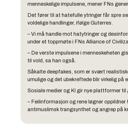
menneskelige impulsene, mener FNs gener
Det fører til at hatefulle ytringer får spre s
voldelige handlinger, ifølge Guterres.
– Vi må handle mot hatytringer og desinfo
under et toppmøte i FNs Alliance of Civili
– De verste impulsene i menneskeheten gi
til vold, sa han også.
Såkalte deepfakes, som er svært realistiske,
umulige og det ubekreftede blir virkelig på e
Sosiale medier og KI gir nye plattformer ti
– Feilinformasjon og rene løgner oppildner 
antimuslimsk trangsynthet og angrep på kri