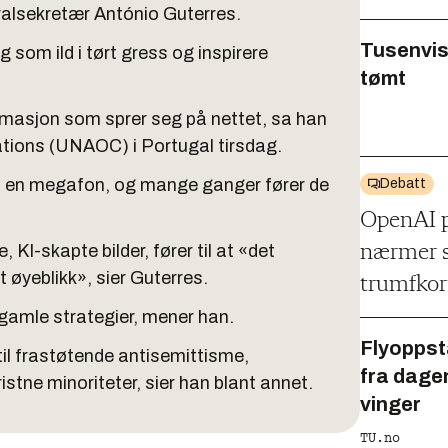
alsekretær António Guterres.
Tusenvis
eg som ild i tørt gress og inspirere
tømt
rmasjon som sprer seg på nettet, sa han
zations (UNAOC) i Portugal tirsdag.
s en megafon, og mange ganger fører de
Debatt
OpenAI p
 KI-skapte bilder, fører til at «det
nærmer s
t øyeblikk», sier Guterres.
trumfkor
l gamle strategier, mener han.
Flyoppst
til frastøtende antisemittisme,
fra dage
stne minoriteter, sier han blant annet.
vinger
TU.no