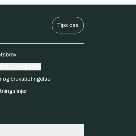
Tips oss
tsbrev
ykkeinnstillinger
r og bruksbetingelser
tningslinjer