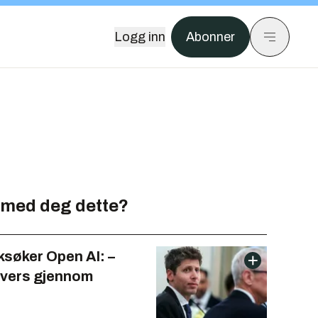
Logg inn
Abonner
 med deg dette?
ksøker Open AI: –
tvers gjennom