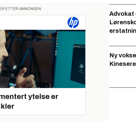
ER ETTER ANNONSEN
Advokat 
Lørensko
erstatni
Ny voksen
Kinesere 
mentert ytelse er
ikler