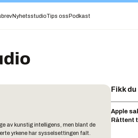
sbrev
Nyhetsstudio
Tips oss
Podkast
udio
Fikk du
Apple sa
Råttent 
ge av kunstig intelligens, men blant de
rte yrkene har sysselsettingen falt.