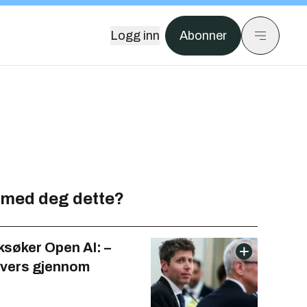
Logg inn
Abonner
 med deg dette?
ksøker Open AI: –
tvers gjennom