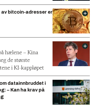
 av bitcoin-adresser er
å hælene – Kina
eg de største
tene i KI-kappløpet
om datainnbruddet i
g: – Kan ha krav på
ng