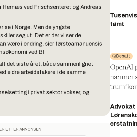
in Hernæs ved Frischsenteret og Andreas
Tusenvis
tømt
bbkrise i Norge. Men de yngste
iller seg ut. Det er der vi ser de
kan være i endring, sier førsteamanuensis
nnsøkonomi ved BI.
Debatt
alt det siste året, både sammenlignet
OpenAI p
ed eldre arbeidstakere i de samme
nærmer s
trumfkor
selsetting i privat sektor vokser, og
Advokat 
Lørensko
erstatni
ER ETTER ANNONSEN