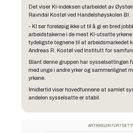
Det viser KI-indeksen utarbeidet av Øyste
Ravndal Kostøl ved Handelshøyskolen BI.
- KI ser foreløpig ikke ut til å gi en bred jo
arbeidstakerne i de mest KI-utsatte yrkene sk
tydeligste tegnene til at arbeidsmarkedet 
Andreas R. Kostøl ved Institutt for samfu
Blant denne gruppen har sysselsettingen f
med unge i andre yrker og sammenlignet m
yrkene.
Imidlertid viser hovedfunnene at samlet sys
andelen sysselsatte er stabil.
ARTIKKELEN FORTSETT