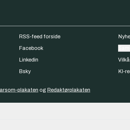
RSS-feed forside
Nyhe
Facebook
Samt
Linkedin
Vilkå
Bsky
KI-re
varsom-plakaten
og
Redaktørplakaten