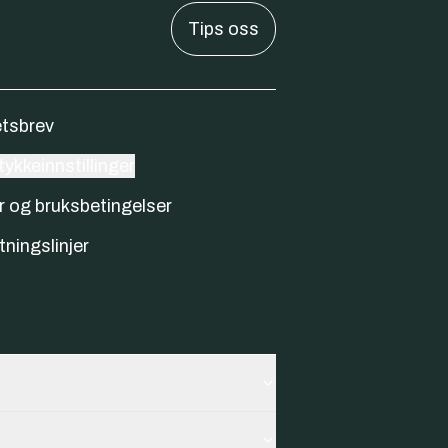
Tips oss
tsbrev
ykkeinnstillinger
r og bruksbetingelser
tningslinjer