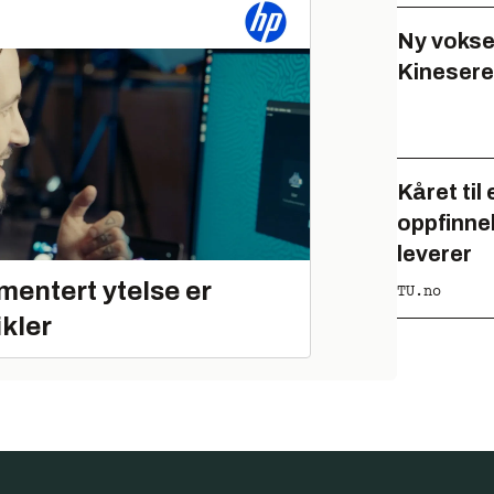
Ny voksen
Kinesere 
Kåret til
oppfinne
leverer
mentert ytelse er
TU.no
ikler