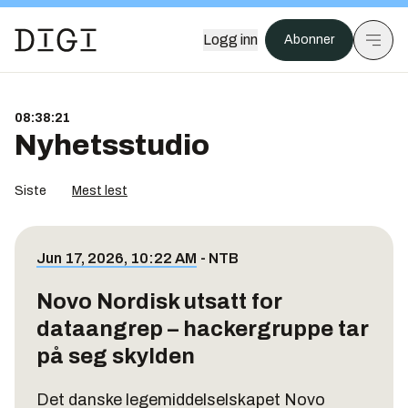
Logg inn
Abonner
08:38:21
Nyhetsstudio
Siste
Mest lest
Jun 17, 2026, 10:22 AM
-
NTB
Novo Nordisk utsatt for
dataangrep – hackergruppe tar
på seg skylden
Det danske legemiddelselskapet Novo