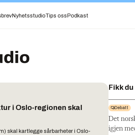
sbrev
Nyhetsstudio
Tips oss
Podkast
udio
Fikk du
ktur i Oslo-regionen skal
Debatt
Det nors
igjen me
 skal kartlegge sårbarheter i Oslo-