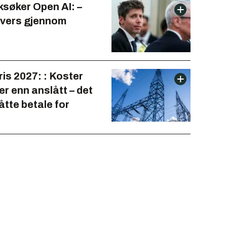
ksøker Open AI: –
tvers gjennom
is 2027: : Koster
r enn anslått – det
åtte betale for