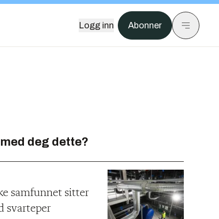
Logg inn
Abonner
 med deg dette?
ke samfunnet sitter
d svarteper