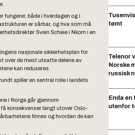
r.
Tusenvis
ter fungerer, både i hverdagen og i
tømt
frastrukturen er sårbar, og hva som må
kerhetsdirektør Svein Scheie i Nkom i en
ringens nasjonale sikkerhetsplan for
Telenor v
sikt over de mest utsatte delene av
Norske m
etene kan reduseres.
russisk n
dt spiller en sentral rolle i landets
Enda en 
sene i Norge går gjennom
utenfor t
få konsekvenser langt utover Oslo-
 sårbarhetene finnes og hvordan de kan