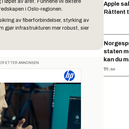
i løpet av året. Funnene vil diktere
Apple sa
beredskapen i Oslo-regionen.
Råttent 
kring av fiberforbindelser, styrking av
 gjør infrastrukturen mer robust, sier
Norgespr
staten me
kan du m
ER ETTER ANNONSEN
TU.no