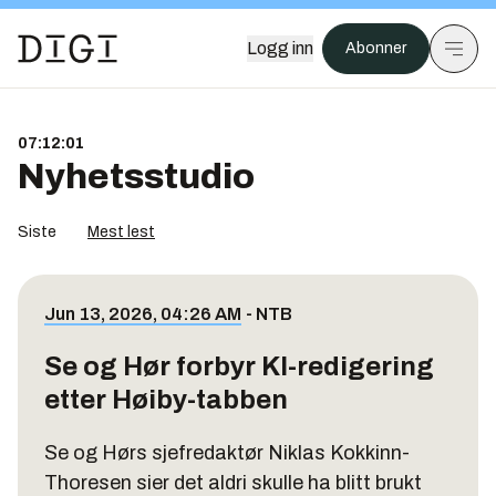
Logg inn
Abonner
07:12:02
Nyhetsstudio
Siste
Mest lest
Jun 13, 2026, 04:26 AM
-
NTB
Se og Hør forbyr KI-redigering
etter Høiby-tabben
Se og Hørs sjefredaktør Niklas Kokkinn-
Thoresen sier det aldri skulle ha blitt brukt