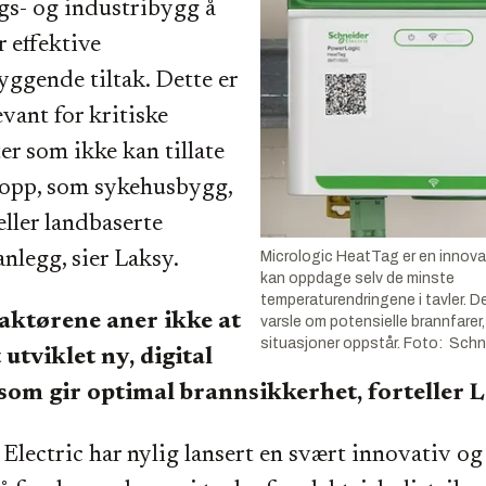
gs- og industribygg å
r effektive
ggende tiltak. Dette er
evant for kritiske
r som ikke kan tillate
topp, som sykehusbygg,
eller landbaserte
nlegg, sier Laksy.
Micrologic HeatTag er en innov
kan oppdage selv de minste
temperaturendringene i tavler. 
e aktørene aner ikke at
varsle om potensielle brannfarer, 
situasjoner oppstår. Foto: Schne
t utviklet ny, digital
som gir optimal brannsikkerhet, forteller L
 Electric har nylig lansert en svært innovativ og