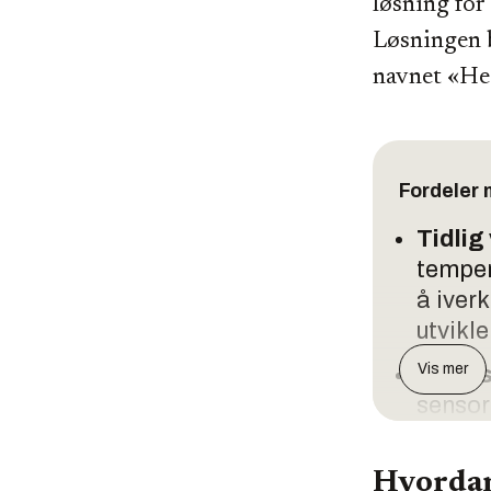
løsning for 
Løsningen b
navnet «Hea
Fordeler
Tidlig
temper
å iverk
utvikle
Vis mer
Presis
sensor
bidrar 
større
Hvordan