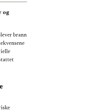
r og
plever brann
nsekvensene
ielle
tattet
e
riske