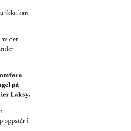
du ikke kan
 av det
under
nnomføre
ngel på
sier Laksy.
t
øp oppstår i