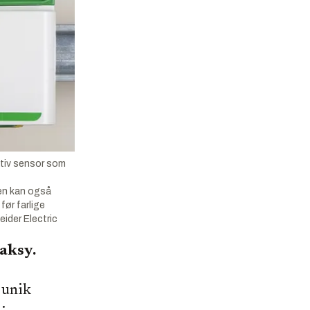
ativ sensor som
Den kan også
før farlige
ider Electric
aksy.
 unik