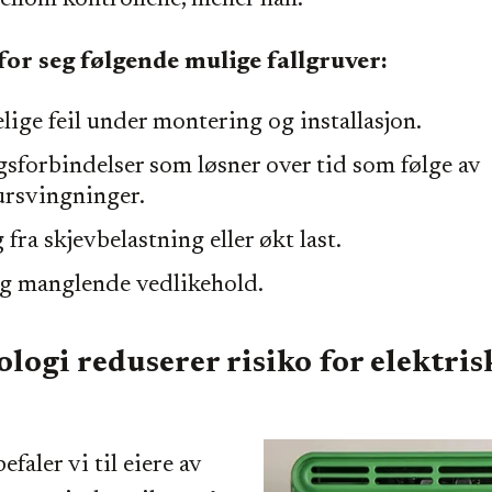
ellom kontrollene, mener han.
for seg følgende mulige fallgruver:
ige feil under montering og installasjon.
gsforbindelser som løsner over tid som følge av
rsvingninger.
ra skjevbelastning eller økt last.
g manglende vedlikehold.
logi reduserer risiko for elektris
efaler vi til eiere av