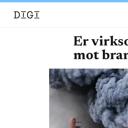
Er virks
mot bra