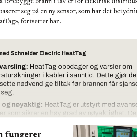
å forebygge brann i tavler for elektrisk distribu
aserer seg på en ny sensor, som har det betydni
tTag», fortsetter han.
 med Schneider Electric HeatTag
 varsling:
HeatTag oppdager og varsler om
aturøkninger i kabler i sanntid. Dette gjør de
sette nødvendige tiltak før brannen får sjanse
 seg.
 og nøyaktig:
HeatTag er utstyrt med avans
er som sikrer en høy grad av nøyaktighet. De
til å minimere risikoen for falske alarmer og 
 trygghet.
 fungerer