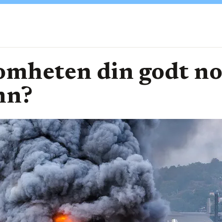
omheten din godt no
nn?