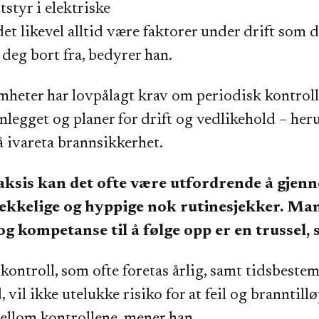
tstyr i elektriske
 det likevel alltid være faktorer under drift som 
 deg bort fra, bedyrer han.
mheter har lovpålagt krav om periodisk kontroll
anlegget og planer for drift og vedlikehold – her
 å ivareta brannsikkerhet.
aksis kan det ofte være utfordrende å gje
rekkelige og hyppige nok rutinesjekker. Ma
og kompetanse til å følge opp er en trussel, 
 kontroll, som ofte foretas årlig, samt tidsbestem
 vil ikke utelukke risiko for at feil og branntill