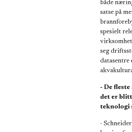
både nærin
satse på me
brannforeby
spesielt rel
virksomhete
seg driftss
datasentre 
akvakultura
- De flest
det er blit
teknologi 
- Schneider