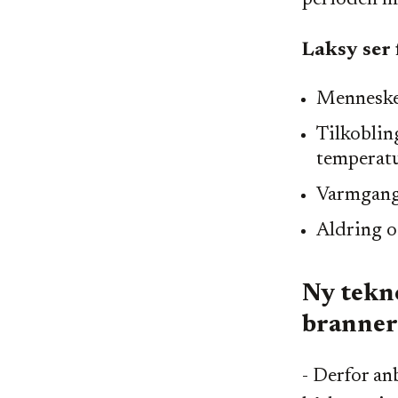
perioden m
Laksy ser 
Menneskel
Tilkoblin
temperatu
Varmgang f
Aldring o
Ny tekno
branner
- Derfor anb