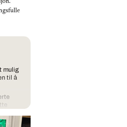
sjon.
ngsfulle
t mulig
n til å
erte
tte
gir deg