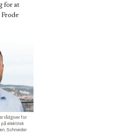
g for at
r Frode
er rådgiver for
på elektrisk
sen, Schneider