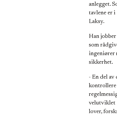
anlegget. So
tavlene er 
Laksy.
Han jobber 
som rådgiv
ingeniører 
sikkerhet.
- En del av 
kontrollere
regelmessi
velutviklet
lover, forsk