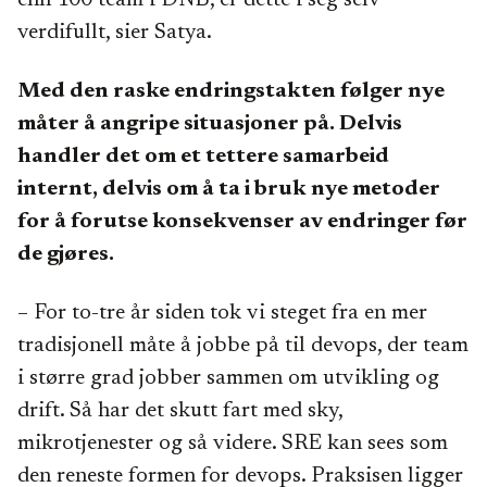
enn 100 team i DNB, er dette i seg selv
verdifullt, sier Satya.
Med den raske endringstakten følger nye
måter å angripe situasjoner på. Delvis
handler det om et tettere samarbeid
internt, delvis om å ta i bruk nye metoder
for å forutse konsekvenser av endringer før
de gjøres.
– For to-tre år siden tok vi steget fra en mer
tradisjonell måte å jobbe på til devops, der team
i større grad jobber sammen om utvikling og
drift. Så har det skutt fart med sky,
mikrotjenester og så videre. SRE kan sees som
den reneste formen for devops. Praksisen ligger