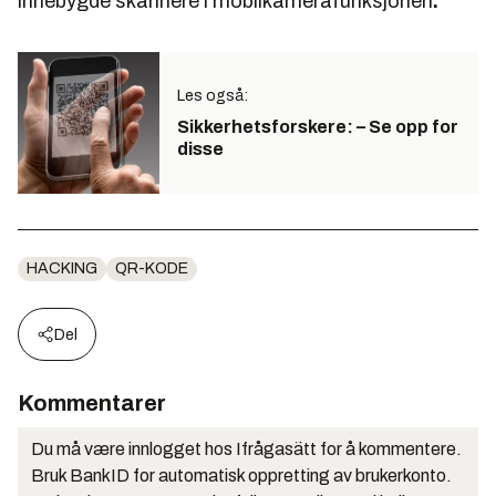
innebygde skannere i mobilkamerafunksjonen
.
Les også:
Sikkerhetsforskere: – Se opp for
disse
HACKING
QR-KODE
Del
Kommentarer
Du må være innlogget hos Ifrågasätt for å kommentere.
Bruk BankID for automatisk oppretting av brukerkonto.