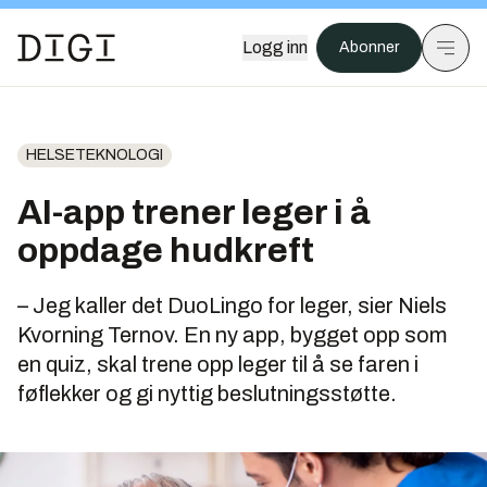
Logg inn
Abonner
HELSETEKNOLOGI
AI-app trener leger i å
oppdage hudkreft
– Jeg kaller det DuoLingo for leger, sier Niels
Kvorning Ternov. En ny app, bygget opp som
en quiz, skal trene opp leger til å se faren i
føflekker og gi nyttig beslutningsstøtte.