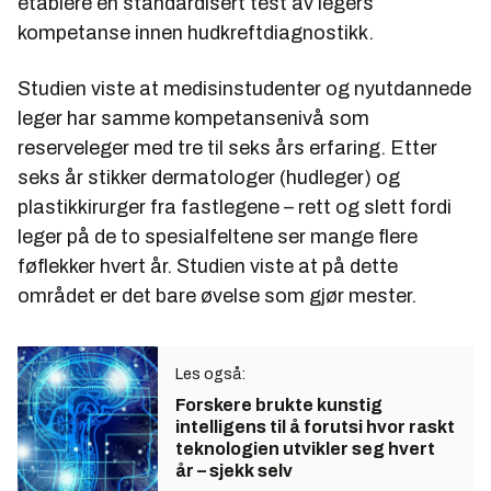
etablere en standardisert test av legers
kompetanse innen hudkreftdiagnostikk.
Studien viste at medisinstudenter og nyutdannede
leger har samme kompetansenivå som
reserveleger med tre til seks års erfaring. Etter
seks år stikker dermatologer (hudleger) og
plastikkirurger fra fastlegene – rett og slett fordi
leger på de to spesialfeltene ser mange flere
føflekker hvert år. Studien viste at på dette
området er det bare øvelse som gjør mester.
Les også:
Forskere brukte kunstig
intelligens til å forutsi hvor raskt
teknologien utvikler seg hvert
år – sjekk selv