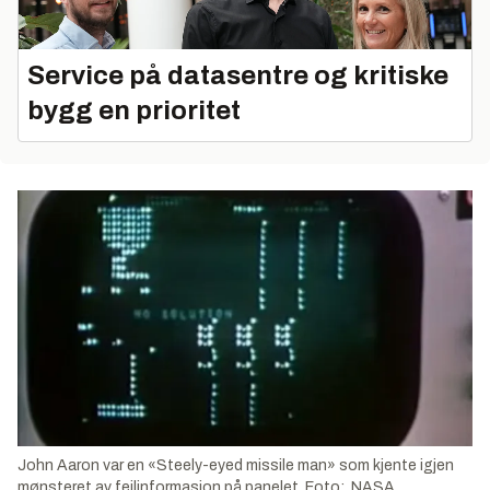
Service på datasentre og kritiske
bygg en prioritet
John Aaron var en «Steely-eyed missile man» som kjente igjen
mønsteret av feilinformasjon på panelet. Foto: NASA