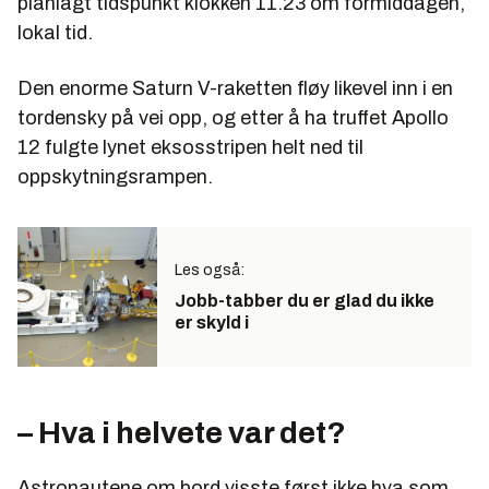
planlagt tidspunkt klokken 11.23 om formiddagen,
lokal tid.
Den enorme Saturn V-raketten fløy likevel inn i en
tordensky på vei opp, og etter å ha truffet Apollo
12 fulgte lynet eksosstripen helt ned til
oppskytningsrampen.
Les også:
Jobb-tabber du er glad du ikke
er skyld i
– Hva i helvete var det?
Astronautene om bord visste først ikke hva som