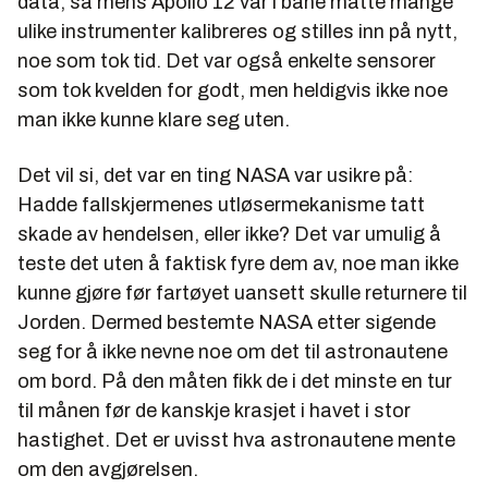
data, så mens Apollo 12 var i bane måtte mange
ulike instrumenter kalibreres og stilles inn på nytt,
noe som tok tid. Det var også enkelte sensorer
som tok kvelden for godt, men heldigvis ikke noe
man ikke kunne klare seg uten.
Det vil si, det var en ting NASA var usikre på:
Hadde fallskjermenes utløsermekanisme tatt
skade av hendelsen, eller ikke? Det var umulig å
teste det uten å faktisk fyre dem av, noe man ikke
kunne gjøre før fartøyet uansett skulle returnere til
Jorden. Dermed bestemte NASA etter sigende
seg for å ikke nevne noe om det til astronautene
om bord. På den måten fikk de i det minste en tur
til månen før de kanskje krasjet i havet i stor
hastighet. Det er uvisst hva astronautene mente
om den avgjørelsen.