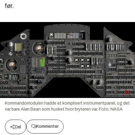
før.
Kommandomodulen hadde et komplisert instrumentpanel, og det
var bare Alan Bean som husket hvor bryteren var.
Foto:
NASA
Kommenter
Del