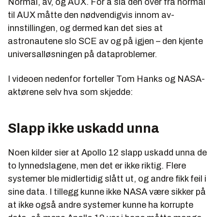
Normal, av, og AUX. For å slå den over fra normal
til AUX måtte den nødvendigvis innom av-
innstillingen, og dermed kan det sies at
astronautene slo SCE av og på igjen – den kjente
universalløsningen på dataproblemer.
I videoen nedenfor forteller Tom Hanks og NASA-
aktørene selv hva som skjedde:
Slapp ikke uskadd unna
Noen kilder sier at Apollo 12 slapp uskadd unna de
to lynnedslagene, men det er ikke riktig. Flere
systemer ble midlertidig slått ut, og andre fikk feil i
sine data. I tillegg kunne ikke NASA være sikker på
at ikke også andre systemer kunne ha korrupte