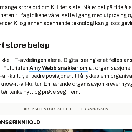
mange store ord om KI i det siste. Nå er det på tide å 
ten til fagfolkene våre, sette i gang med utprøving o
er der KI og annen spennende teknologi kan gi oss gevi
t store beløp
ikke i IT-avdelingen alene. Digitalisering er et felles an
. Futuristen
Amy Webb snakker om
at organisasjone
t-all-kultur, er bedre posisjonert til å lykkes enn organi
n know-it-all-kultur. En lærende organisasjon krever nysg
tør tenke nytt og prøve seg frem.
ARTIKKELEN FORTSETTER ETTER ANNONSEN
ONSØRINNHOLD