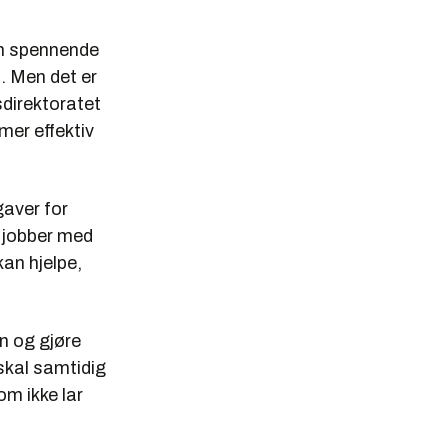
 en spennende
å. Men det er
gsdirektoratet
mer effektiv
gaver for
g jobber med
an hjelpe,
en og gjøre
 skal samtidig
om ikke lar