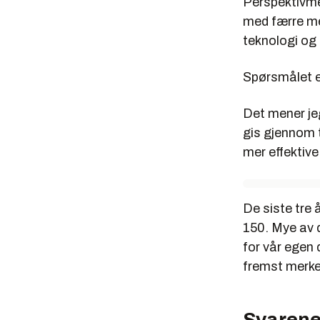
Perspektivme
med færre menn
teknologi og 
Spørsmålet e
Det mener jeg 
gis gjennom 
mer effektive
De siste tre 
150. Mye av d
for vår egen 
fremst merkes
Svarene