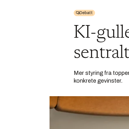
Debatt
KI-gulle
sentral
Mer styring fra toppen
konkrete gevinster.