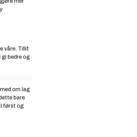
 gjøre mer
ny
 våre. Tillit
 gi bedre og
te med om lag
 dette bare
l først og