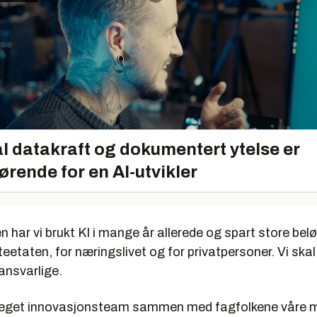
l datakraft og dokumentert ytelse er
ørende for en AI-utvikler
n har vi brukt KI i mange år allerede og spart store bel
tteetaten, for næringslivet og for privatpersoner. Vi ska
 ansvarlige.
 eget innovasjonsteam sammen med fagfolkene våre m