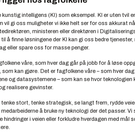
kunstig intelligens (KI) som eksempel. KI er uten tvil
 vil gi oss muligheter vi ikke helt ser for oss akkurat n
ttedirektøren, ministeren eller direktøren i Digitaliserin
l å finne løsningene der KI kan gi oss bedre tjenester, 
ag eller spare oss for masse penger.
gfolkene våre, som hver dag går på jobb for å løse opp
, som kan gjøre. Det er fagfolkene våre – som hver da
vene og datasystemene – som kan se hvor teknologien k
og realisere gevinster.
l tenke stort, tenke strategisk, se langt frem, rydde vei
r medarbeiderne å bruke ny teknologi der det passer. Vi
 hindringer i veien eller forkludre hverdagen med mål s
ere.