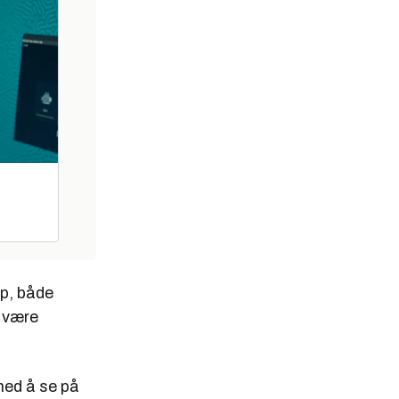
øp, både
l være
ed å se på