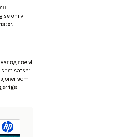
snu
g se om vi
nster.
svar og noe vi
r som satser
sasjoner som
jerrige