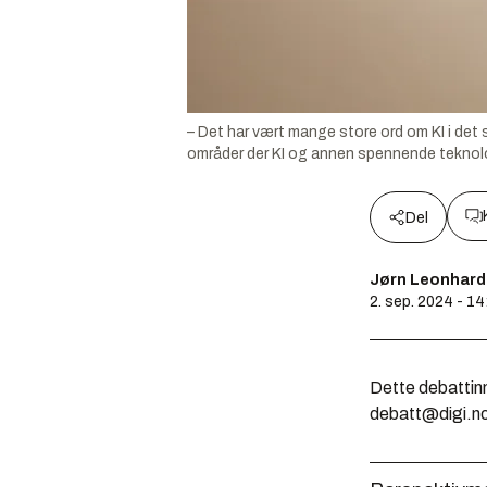
– Det har vært mange store ord om KI i det 
områder der KI og annen spennende teknolog
Del
Jørn Leonhards
2. sep. 2024 - 14
Dette debattinn
debatt@digi.n