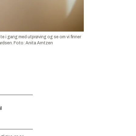
tte i gang med utprøving og se om vi finner
ardsen.
Foto:
Anita Arntzen
l