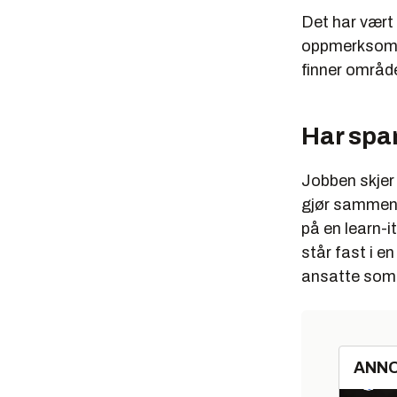
Det har vært 
oppmerksomhe
finner områd
Har spar
Jobben skjer 
gjør sammen
på en learn-i
står fast i e
ansatte som 
ANN