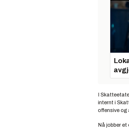
Loka
avgj
I Skatteetate
internt i Ska
offensive og
Nå jobber et