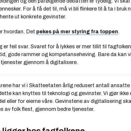
ldingen og den påfølgende debatten er tydelig: Vi skal
esker. For å få det til, må vi bli flinkere til å ta i bruk 
hente ut konkrete gevinster.
r hvordan. Det
pekes på mer styring fra toppen
.
er feil svar. Svaret for å lykkes er mer tillit til fagfolkene
tid, gode rammer og kompetanseheving. Bare da kan vi
 tjenester gjennom å digitalisere.
årene har vi i Skatteetaten årlig redusert antall ansat
ette kan knyttes til teknologi og gevinster. Vi gjør ikke
del eller for eierne våre. Gevinstene av digitalisering ska
 av folk flest, gjennom bedre tjenester.
 ligger hos fagfolkene