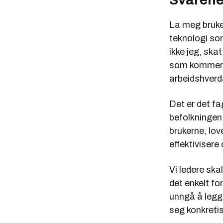
La meg bruke 
teknologi som
ikke jeg, ska
som kommer ti
arbeidshverd
Det er det fa
befolkningen
brukerne, lo
effektivisere 
Vi ledere ska
det enkelt fo
unngå å legge
seg konkretis