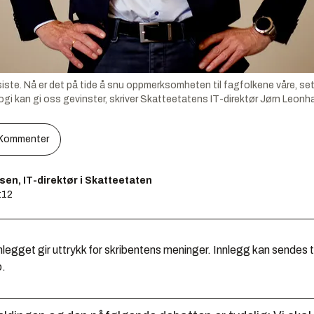
siste. Nå er det på tide å snu oppmerksomheten til fagfolkene våre, se
i kan gi oss gevinster, skriver Skatteetatens IT-direktør Jørn Leonh
Kommenter
en, IT-direktør i Skatteetaten
:12
legget gir uttrykk for skribentens meninger. Innlegg kan sendes ti
o.